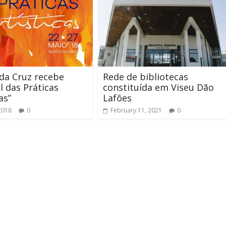
da Cruz recebe
Rede de bibliotecas
al das Práticas
constituída em Viseu Dão
as”
Lafões
2018
0
February 11, 2021
0