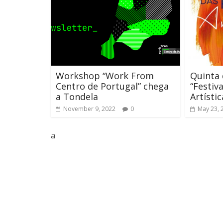
Workshop “Work From
Quinta 
Centro de Portugal” chega
“Festiv
a Tondela
Artístic
November 9, 2022
0
May 23, 
a