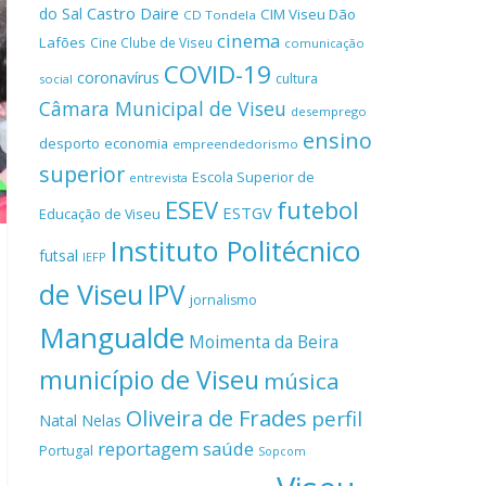
Castro Daire
do Sal
CIM Viseu Dão
CD Tondela
cinema
Lafões
Cine Clube de Viseu
comunicação
COVID-19
coronavírus
cultura
social
Câmara Municipal de Viseu
desemprego
ensino
desporto
economia
empreendedorismo
superior
Escola Superior de
entrevista
ESEV
futebol
ESTGV
Educação de Viseu
Instituto Politécnico
futsal
IEFP
de Viseu
IPV
jornalismo
Mangualde
Moimenta da Beira
município de Viseu
música
Oliveira de Frades
perfil
Natal
Nelas
reportagem
saúde
Portugal
Sopcom