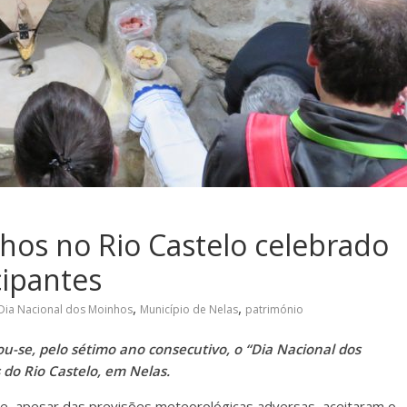
hos no Rio Castelo celebrado
cipantes
,
,
Dia Nacional dos Moinhos
Município de Nelas
património
-se, pelo sétimo ano consecutivo, o “Dia Nacional dos
do Rio Castelo, em Nelas.
e, apesar das previsões meteorológicas adversas, aceitaram o