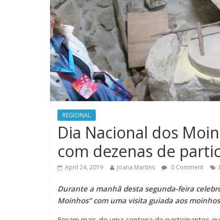
REGIONAL
Dia Nacional dos Moin
com dezenas de parti
April 24, 2019
Joana Martins
0 Comment
Durante a manhã desta segunda-feira celebrou
Moinhos” com uma visita guiada aos moinhos 
Foram mais de uma centena de participantes qu