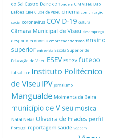
Castro Daire
do Sal
CIM Viseu Dão
CD Tondela
cinema
Lafões
Cine Clube de Viseu
comunicação
COVID-19
coronavírus
cultura
social
Câmara Municipal de Viseu
desemprego
ensino
desporto
economia
empreendedorismo
superior
Escola Superior de
entrevista
ESEV
futebol
ESTGV
Educação de Viseu
Instituto Politécnico
futsal
IEFP
de Viseu
IPV
jornalismo
Mangualde
Moimenta da Beira
município de Viseu
música
Oliveira de Frades
perfil
Natal
Nelas
reportagem
saúde
Portugal
Sopcom