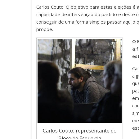
Carlos Couto: O objetivo para estas eleições é
capacidade de intervenção do partido e deste m
conseguir de uma forma simples passar aquilo 
propõe.
O 
a 
es
Car
alg
que
pas
em 
com
sim
me
est
Carlos Couto, representante do
Bloco de Esquerda