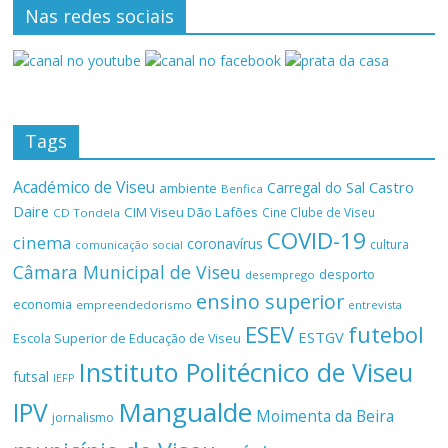
Nas redes sociais
Tags
Académico de Viseu
Castro
Carregal do Sal
ambiente
Benfica
Daire
CIM Viseu Dão Lafões
Cine Clube de Viseu
CD Tondela
COVID-19
cinema
coronavírus
cultura
comunicação social
Câmara Municipal de Viseu
desporto
desemprego
ensino superior
economia
empreendedorismo
entrevista
ESEV
futebol
ESTGV
Escola Superior de Educação de Viseu
Instituto Politécnico de Viseu
futsal
IEFP
Mangualde
IPV
Moimenta da Beira
jornalismo