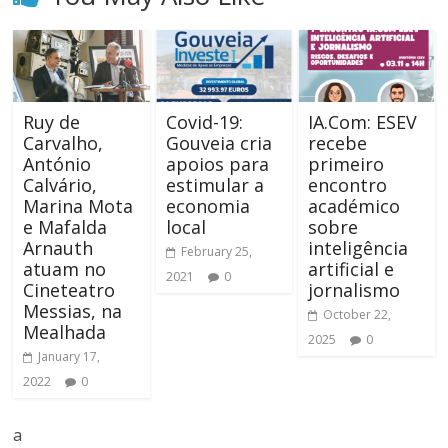
Ruy de
Covid-19:
IA.Com: ESEV
Carvalho,
Gouveia cria
recebe
António
apoios para
primeiro
Calvário,
estimular a
encontro
Marina Mota
economia
académico
e Mafalda
local
sobre
Arnauth
inteligência
February 25,
atuam no
artificial e
2021
0
Cineteatro
jornalismo
Messias, na
October 22,
Mealhada
2025
0
January 17,
2022
0
a