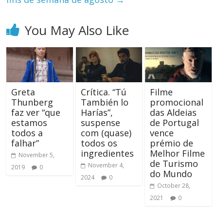
You May Also Like
Greta
Crítica. “Tú
Filme
Thunberg
También lo
promocional
faz ver “que
Harías”,
das Aldeias
estamos
suspense
de Portugal
todos a
com (quase)
vence
falhar”
todos os
prémio de
ingredientes
Melhor Filme
November 5,
de Turismo
November 4,
2019
0
do Mundo
2024
0
October 28,
2021
0