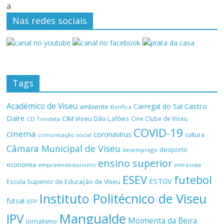
a
Nas redes sociais
Tags
Académico de Viseu
Castro
Carregal do Sal
ambiente
Benfica
Daire
CIM Viseu Dão Lafões
Cine Clube de Viseu
CD Tondela
COVID-19
cinema
coronavírus
cultura
comunicação social
Câmara Municipal de Viseu
desporto
desemprego
ensino superior
economia
empreendedorismo
entrevista
ESEV
futebol
ESTGV
Escola Superior de Educação de Viseu
Instituto Politécnico de Viseu
futsal
IEFP
Mangualde
IPV
Moimenta da Beira
jornalismo