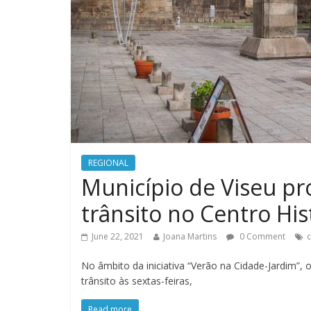
REGIONAL
Município de Viseu p
trânsito no Centro His
June 22, 2021
Joana Martins
0 Comment
c
No âmbito da iniciativa “Verão na Cidade-Jardim”,
trânsito às sextas-feiras,
Read more