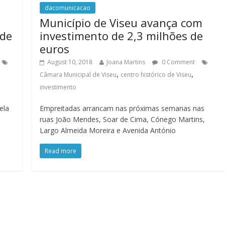
dacomunicacao
Município de Viseu avança com
 de
investimento de 2,3 milhões de
euros
August 10, 2018
Joana Martins
0 Comment
,
,
Câmara Municipal de Viseu
centro histórico de Viseu
investimento
ela
Empreitadas arrancam nas próximas semanas nas
ruas João Mendes, Soar de Cima, Cónego Martins,
Largo Almeida Moreira e Avenida António
Read more