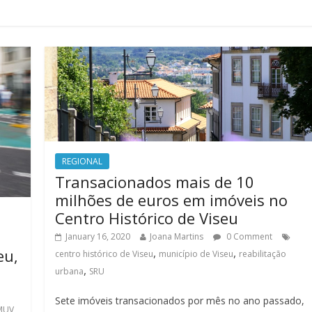
REGIONAL
Transacionados mais de 10
milhões de euros em imóveis no
Centro Histórico de Viseu
January 16, 2020
Joana Martins
0 Comment
,
,
eu,
centro histórico de Viseu
município de Viseu
reabilitação
,
urbana
SRU
Sete imóveis transacionados por mês no ano passado,
MUV