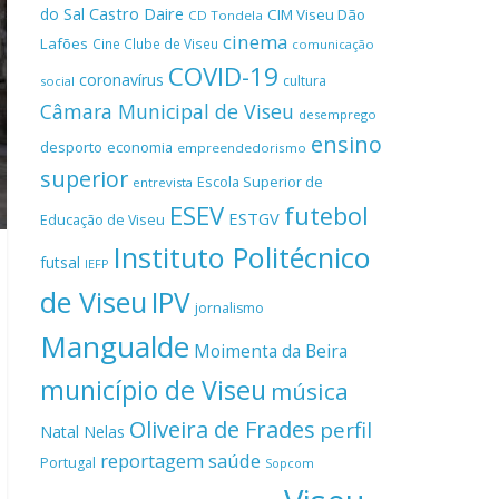
Castro Daire
do Sal
CIM Viseu Dão
CD Tondela
cinema
Lafões
Cine Clube de Viseu
comunicação
COVID-19
coronavírus
cultura
social
Câmara Municipal de Viseu
desemprego
ensino
desporto
economia
empreendedorismo
superior
Escola Superior de
entrevista
ESEV
futebol
ESTGV
Educação de Viseu
Instituto Politécnico
futsal
IEFP
de Viseu
IPV
jornalismo
Mangualde
Moimenta da Beira
município de Viseu
música
Oliveira de Frades
perfil
Natal
Nelas
reportagem
saúde
Portugal
Sopcom