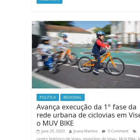
POLITICA
REGIONAL
Avança execução da 1º fase da
rede urbana de ciclovias em Vis
o MUV BIKE
June 25, 2020
Joana Martins
0 Comment
,
,
,
centro histórico de Viseu
município de Viseu
MUV Bike