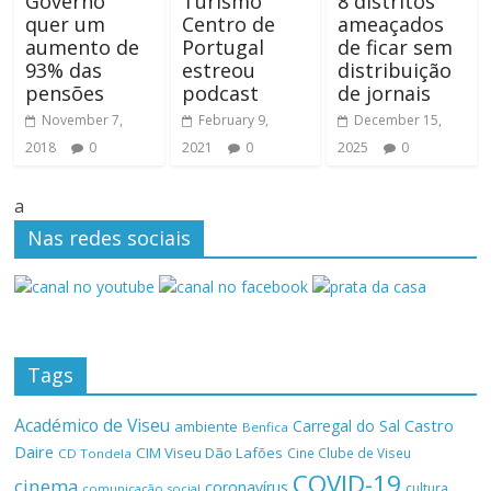
Governo
Turismo
8 distritos
quer um
Centro de
ameaçados
aumento de
Portugal
de ficar sem
93% das
estreou
distribuição
pensões
podcast
de jornais
November 7,
February 9,
December 15,
2018
0
2021
0
2025
0
a
Nas redes sociais
Tags
Académico de Viseu
Castro
Carregal do Sal
ambiente
Benfica
Daire
CIM Viseu Dão Lafões
Cine Clube de Viseu
CD Tondela
COVID-19
cinema
coronavírus
cultura
comunicação social