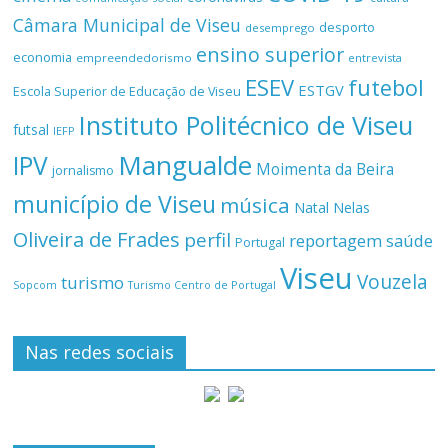
Câmara Municipal de Viseu
desporto
desemprego
ensino superior
economia
empreendedorismo
entrevista
ESEV
futebol
ESTGV
Escola Superior de Educação de Viseu
Instituto Politécnico de Viseu
futsal
IEFP
Mangualde
IPV
Moimenta da Beira
jornalismo
município de Viseu
música
Natal
Nelas
Oliveira de Frades
perfil
reportagem
saúde
Portugal
Viseu
Vouzela
turismo
Turismo Centro de Portugal
Sopcom
Nas redes sociais