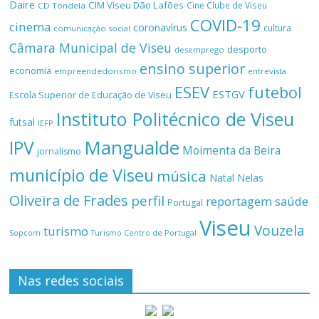
Daire
CIM Viseu Dão Lafões
Cine Clube de Viseu
CD Tondela
COVID-19
cinema
coronavírus
cultura
comunicação social
Câmara Municipal de Viseu
desporto
desemprego
ensino superior
economia
empreendedorismo
entrevista
ESEV
futebol
ESTGV
Escola Superior de Educação de Viseu
Instituto Politécnico de Viseu
futsal
IEFP
Mangualde
IPV
Moimenta da Beira
jornalismo
município de Viseu
música
Natal
Nelas
Oliveira de Frades
perfil
reportagem
saúde
Portugal
Viseu
Vouzela
turismo
Turismo Centro de Portugal
Sopcom
Nas redes sociais