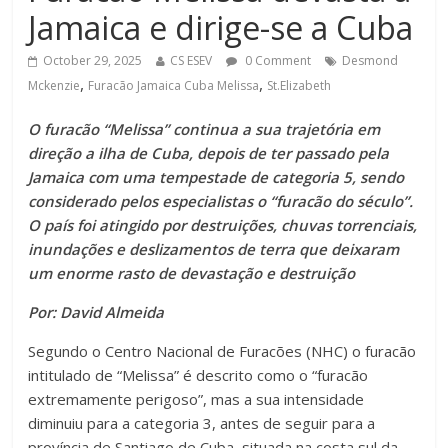
Jamaica e dirige-se a Cuba
October 29, 2025
CS ESEV
0 Comment
Desmond
,
,
Mckenzie
Furacão Jamaica Cuba Melissa
St.Elizabeth
O furacão “Melissa” continua a sua trajetória em
direção a ilha de Cuba, depois de ter passado pela
Jamaica com uma tempestade de categoria 5, sendo
considerado pelos especialistas o “furacão do século”.
O país foi atingido por destruições, chuvas torrenciais,
inundações e deslizamentos de terra que deixaram
um enorme rasto de devastação
e destruição
Por: David Almeida
Segundo o Centro Nacional de Furacões (NHC) o furacão
intitulado de “Melissa” é descrito como o “furacão
extremamente perigoso”, mas a sua intensidade
diminuiu para a categoria 3, antes de seguir para a
província de Santiago de Cuba, situada na costa sul da