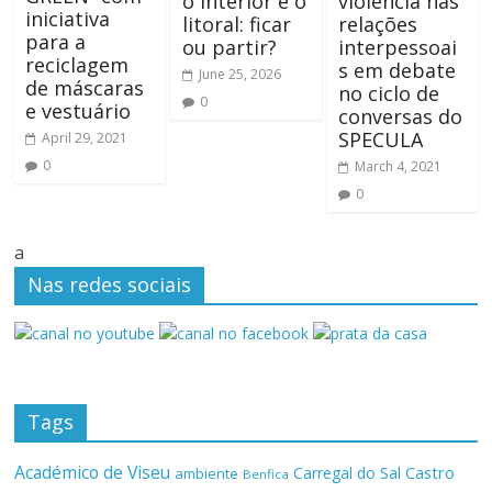
o interior e o
violência nas
iniciativa
litoral: ficar
relações
para a
ou partir?
interpessoai
reciclagem
s em debate
June 25, 2026
de máscaras
no ciclo de
0
e vestuário
conversas do
SPECULA
April 29, 2021
0
March 4, 2021
0
a
Nas redes sociais
Tags
Académico de Viseu
Castro
Carregal do Sal
ambiente
Benfica