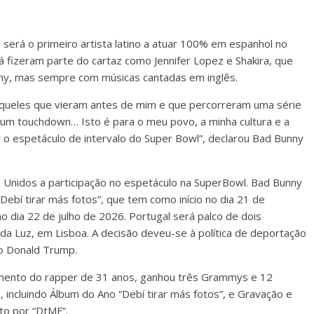
será o primeiro artista latino a atuar 100% em espanhol no
já fizeram parte do cartaz como Jennifer Lopez e Shakira, que
ny, mas sempre com músicas cantadas em inglês.
 aqueles que vieram antes de mim e que percorreram uma série
 um touchdown… Isto é para o meu povo, a minha cultura e a
r o espetáculo de intervalo do Super Bowl”, declarou Bad Bunny
 Unidos a participação no espetáculo na SuperBowl. Bad Bunny
Debí tirar más fotos”, que tem como início no dia 21 de
 dia 22 de julho de 2026. Portugal será palco de dois
 da Luz, em Lisboa. A decisão deveu-se à política de deportação
no Donald Trump.
imento do rapper de 31 anos, ganhou três Grammys e 12
ncluindo Álbum do Ano “Debí tirar más fotos”, e Gravação e
nto por “DtMF”.