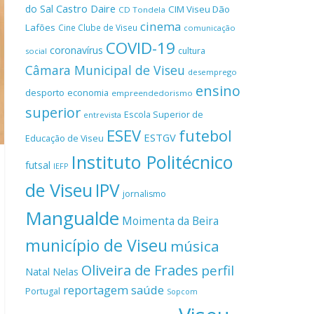
Castro Daire
do Sal
CIM Viseu Dão
CD Tondela
cinema
Lafões
Cine Clube de Viseu
comunicação
COVID-19
coronavírus
cultura
social
Câmara Municipal de Viseu
desemprego
ensino
desporto
economia
empreendedorismo
superior
Escola Superior de
entrevista
ESEV
futebol
ESTGV
Educação de Viseu
Instituto Politécnico
futsal
IEFP
de Viseu
IPV
jornalismo
Mangualde
Moimenta da Beira
município de Viseu
música
Oliveira de Frades
perfil
Natal
Nelas
reportagem
saúde
Portugal
Sopcom