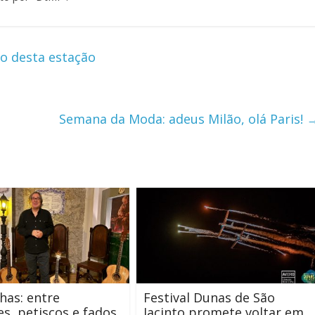
o desta estação
Semana da Moda: adeus Milão, olá Paris!
has: entre
Festival Dunas de São
es, petiscos e fados
Jacinto promete voltar em