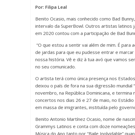
Por: Filipa Leal
Benito Ocasio, mais conhecido como Bad Bunny, 
intervalo da SuperBowl. Outros artistas latinos 
em 2020 contou com a participação de Bad Bun
“O que estou a sentir vai além de mim. É para
de jardas para que eu pudesse entrar e marcar
nossa história. Vê e diz à tua avó que vamos se
no seu comunicado.
O artista terá como única presença nos Estados
deixou o país de fora na sua digressão mundial “
novembro, na República Dominicana, e termina no
concertos nos dias 26 e 27 de maio, no Estádio
em massa de imigrantes, instituída pelo gover
Benito Antonio Martínez Ocasio, nome de nasc
Grammys Latinos e conta com doze nomeações, i
Música do Ano tanto por “Baile Inolvidable” qua