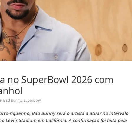
ria no SuperBowl 2026 com
anhol
,
Bad Bunny
superbowl
rto-riquenho, Bad Bunny será o artista a atuar no intervalo
o Levi´s Stadium em Califórnia. A confirmação foi feita pela