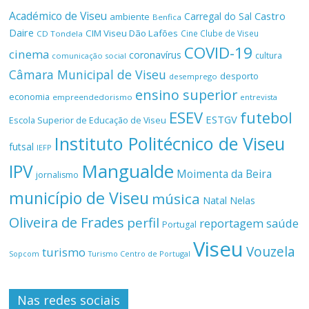
Académico de Viseu
Castro
Carregal do Sal
ambiente
Benfica
Daire
CIM Viseu Dão Lafões
Cine Clube de Viseu
CD Tondela
COVID-19
cinema
coronavírus
cultura
comunicação social
Câmara Municipal de Viseu
desporto
desemprego
ensino superior
economia
empreendedorismo
entrevista
ESEV
futebol
ESTGV
Escola Superior de Educação de Viseu
Instituto Politécnico de Viseu
futsal
IEFP
Mangualde
IPV
Moimenta da Beira
jornalismo
município de Viseu
música
Natal
Nelas
Oliveira de Frades
perfil
reportagem
saúde
Portugal
Viseu
Vouzela
turismo
Turismo Centro de Portugal
Sopcom
Nas redes sociais