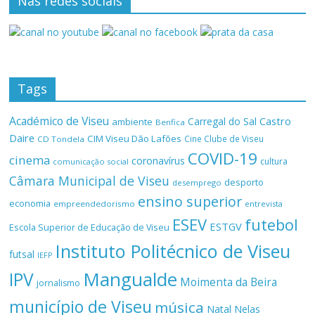
Nas redes sociais
Tags
Académico de Viseu
Castro
Carregal do Sal
ambiente
Benfica
Daire
CIM Viseu Dão Lafões
Cine Clube de Viseu
CD Tondela
COVID-19
cinema
coronavírus
cultura
comunicação social
Câmara Municipal de Viseu
desporto
desemprego
ensino superior
economia
empreendedorismo
entrevista
ESEV
futebol
ESTGV
Escola Superior de Educação de Viseu
Instituto Politécnico de Viseu
futsal
IEFP
Mangualde
IPV
Moimenta da Beira
jornalismo
município de Viseu
música
Natal
Nelas