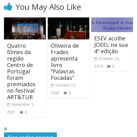
You May Also Like
ESEV acolhe
JOEEL na sua
Quatro
Oliveira de
4ª edição
filmes da
Frades
região
apresenta
October 24,
Centro de
livro
2016
0
Portugal
“Palavras
foram
Focadas”
premiados
October 12,
no festival
2020
0
ART&TUR
November 3,
2021
0
a