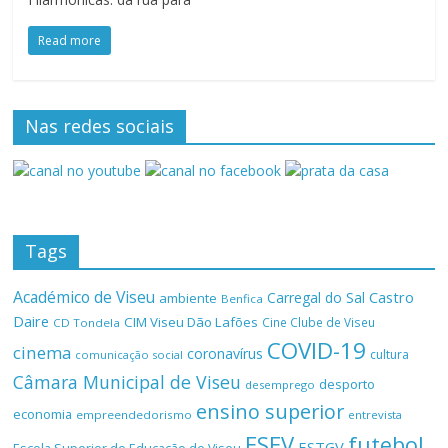
Read more
Nas redes sociais
Tags
Académico de Viseu
Castro
Carregal do Sal
ambiente
Benfica
Daire
CIM Viseu Dão Lafões
Cine Clube de Viseu
CD Tondela
COVID-19
cinema
coronavírus
cultura
comunicação social
Câmara Municipal de Viseu
desporto
desemprego
ensino superior
economia
empreendedorismo
entrevista
ESEV
futebol
ESTGV