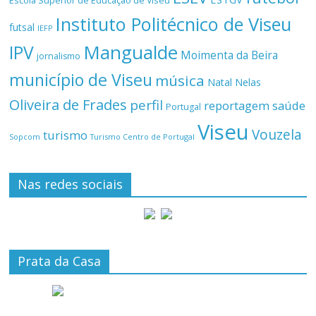
Escola Superior de Educação de Viseu
Instituto Politécnico de Viseu
futsal
IEFP
Mangualde
IPV
Moimenta da Beira
jornalismo
município de Viseu
música
Natal
Nelas
Oliveira de Frades
perfil
reportagem
saúde
Portugal
Viseu
Vouzela
turismo
Turismo Centro de Portugal
Sopcom
Nas redes sociais
Prata da Casa