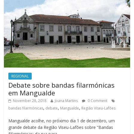
REGIONAL
Debate sobre bandas filarmónicas
em Mangualde
November 28, 2018
Joana Martins
0 Comment
,
,
,
bandas filarmónicas
debate
Mangualde
Região Viseu-Lafões
Mangualde acolhe, no próximo dia 1 de dezembro, um
grande debate da Região Viseu-Lafões sobre “Bandas
Filarmónicas: da rua para