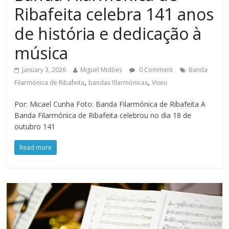
Ribafeita celebra 141 anos
de história e dedicação à
música
January 3, 2026
Miguel Midões
0 Comment
Banda
,
,
Filarmónica de Ribafeita
bandas filarmónicas
Viseu
Por: Micael Cunha Foto: Banda Filarmónica de Ribafeita A
Banda Filarmónica de Ribafeita celebrou no dia 18 de
outubro 141
Read more