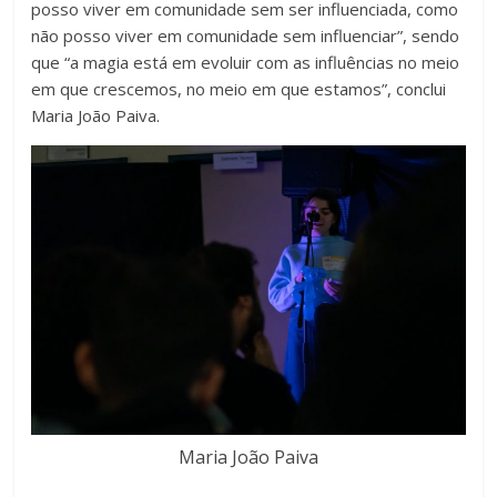
posso viver em comunidade sem ser influenciada, como
não posso viver em comunidade sem influenciar”, sendo
que “a magia está em evoluir com as influências no meio
em que crescemos, no meio em que estamos”, conclui
Maria João Paiva.
Maria João Paiva