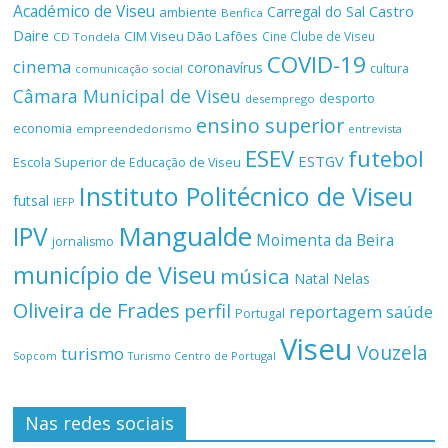
Académico de Viseu
Castro
Carregal do Sal
ambiente
Benfica
Daire
CIM Viseu Dão Lafões
Cine Clube de Viseu
CD Tondela
COVID-19
cinema
coronavírus
cultura
comunicação social
Câmara Municipal de Viseu
desporto
desemprego
ensino superior
economia
empreendedorismo
entrevista
ESEV
futebol
ESTGV
Escola Superior de Educação de Viseu
Instituto Politécnico de Viseu
futsal
IEFP
Mangualde
IPV
Moimenta da Beira
jornalismo
município de Viseu
música
Natal
Nelas
Oliveira de Frades
perfil
reportagem
saúde
Portugal
Viseu
Vouzela
turismo
Turismo Centro de Portugal
Sopcom
Nas redes sociais