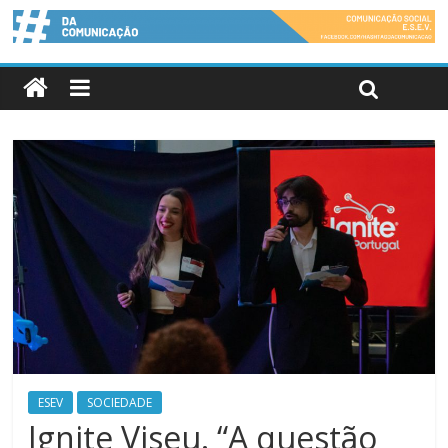
ESEV
SOCIEDADE
Ignite Viseu. “A questão