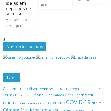
ideias em
0
negócios de
sucesso
November 5,
2021
0
a
Nas redes sociais
Tags
Académico de Viseu
Castro
Carregal do Sal
ambiente
Benfica
Daire
CIM Viseu Dão Lafões
Cine Clube de Viseu
CD Tondela
COVID-19
cinema
coronavírus
cultura
comunicação social
Câmara Municipal de Viseu
desporto
desemprego