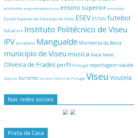
ensino superior
economia
empreendedorismo
entrevista
ESEV
futebol
ESTGV
Escola Superior de Educação de Viseu
Instituto Politécnico de Viseu
futsal
IEFP
Mangualde
IPV
Moimenta da Beira
jornalismo
município de Viseu
música
Natal
Nelas
Oliveira de Frades
perfil
reportagem
saúde
Portugal
Viseu
Vouzela
turismo
Turismo Centro de Portugal
Sopcom
Nas redes sociais
Prata da Casa