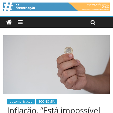
dacomunicacao
ECONOMIA
Inflação. “Está impossível