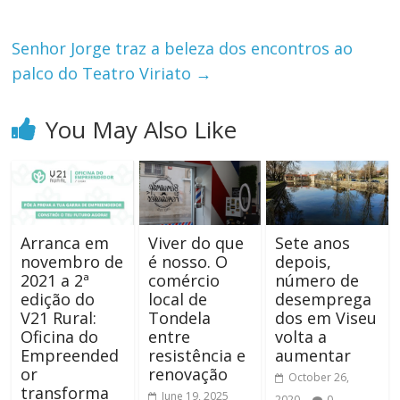
Senhor Jorge traz a beleza dos encontros ao
palco do Teatro Viriato
→
You May Also Like
Arranca em
Viver do que
Sete anos
novembro de
é nosso. O
depois,
2021 a 2ª
comércio
número de
edição do
local de
desemprega
V21 Rural:
Tondela
dos em Viseu
Oficina do
entre
volta a
Empreended
resistência e
aumentar
or
renovação
October 26,
transforma
June 19, 2025
2020
0