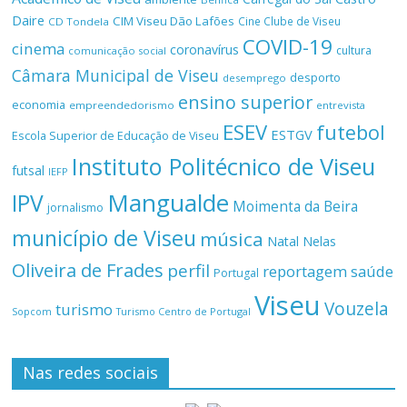
Daire
CIM Viseu Dão Lafões
Cine Clube de Viseu
CD Tondela
COVID-19
cinema
coronavírus
cultura
comunicação social
Câmara Municipal de Viseu
desporto
desemprego
ensino superior
economia
empreendedorismo
entrevista
ESEV
futebol
ESTGV
Escola Superior de Educação de Viseu
Instituto Politécnico de Viseu
futsal
IEFP
Mangualde
IPV
Moimenta da Beira
jornalismo
município de Viseu
música
Natal
Nelas
Oliveira de Frades
perfil
reportagem
saúde
Portugal
Viseu
Vouzela
turismo
Turismo Centro de Portugal
Sopcom
Nas redes sociais