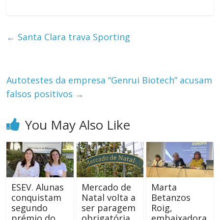
←
Santa Clara trava Sporting
Autotestes da empresa “Genrui Biotech” acusam
falsos positivos
→
You May Also Like
ESEV. Alunas
Mercado de
Marta
conquistam
Natal volta a
Betanzos
segundo
ser paragem
Roig,
prémio do
obrigatória
embaixadora