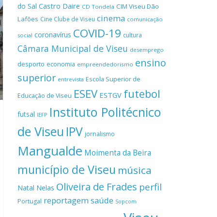
Castro Daire
do Sal
CIM Viseu Dão
CD Tondela
cinema
Lafões
Cine Clube de Viseu
comunicação
COVID-19
coronavírus
cultura
social
Câmara Municipal de Viseu
desemprego
ensino
desporto
economia
empreendedorismo
superior
Escola Superior de
entrevista
ESEV
futebol
ESTGV
Educação de Viseu
Instituto Politécnico
futsal
IEFP
de Viseu
IPV
jornalismo
Mangualde
Moimenta da Beira
município de Viseu
música
Oliveira de Frades
perfil
Natal
Nelas
reportagem
saúde
Portugal
Sopcom