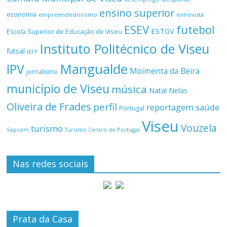
ensino superior
economia
empreendedorismo
entrevista
ESEV
futebol
ESTGV
Escola Superior de Educação de Viseu
Instituto Politécnico de Viseu
futsal
IEFP
Mangualde
IPV
Moimenta da Beira
jornalismo
município de Viseu
música
Natal
Nelas
Oliveira de Frades
perfil
reportagem
saúde
Portugal
Viseu
Vouzela
turismo
Turismo Centro de Portugal
Sopcom
Nas redes sociais
Prata da Casa