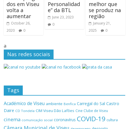
dos em Viseu
Personalidad
melhor que
volta a
e” da BTL
se produz na
aumentar
região
June 23, 2023
October 26,
January 21,
0
2020
0
2025
0
a
Nas redes sociais
Tags
Académico de Viseu
Castro
Carregal do Sal
ambiente
Benfica
Daire
CIM Viseu Dão Lafões
Cine Clube de Viseu
CD Tondela
COVID-19
cinema
coronavírus
cultura
comunicação social
Câmara Municipal de Viseu
desporto
desemprego