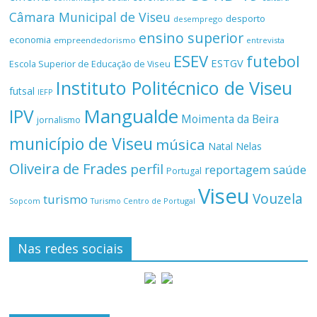
Câmara Municipal de Viseu
desporto
desemprego
ensino superior
economia
empreendedorismo
entrevista
ESEV
futebol
ESTGV
Escola Superior de Educação de Viseu
Instituto Politécnico de Viseu
futsal
IEFP
Mangualde
IPV
Moimenta da Beira
jornalismo
município de Viseu
música
Natal
Nelas
Oliveira de Frades
perfil
reportagem
saúde
Portugal
Viseu
Vouzela
turismo
Turismo Centro de Portugal
Sopcom
Nas redes sociais