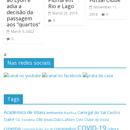
ao Lyon e
Pluma em
Futsal Clube
adia a
Rio e Lago
November 11,
decisão da
March 25, 2019
2018
0
passagem
0
aos “quartos”
March 9, 2022
0
a
Nas redes sociais
Tags
Académico de Viseu
Castro
Carregal do Sal
ambiente
Benfica
Daire
CIM Viseu Dão Lafões
Cine Clube de Viseu
CD Tondela
COVID-19
cinema
coronavírus
cultura
comunicação social