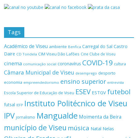
Tags
Académico de Viseu
Castro
Carregal do Sal
ambiente
Benfica
Daire
CIM Viseu Dão Lafões
Cine Clube de Viseu
CD Tondela
COVID-19
cinema
coronavírus
cultura
comunicação social
Câmara Municipal de Viseu
desporto
desemprego
ensino superior
economia
empreendedorismo
entrevista
ESEV
futebol
ESTGV
Escola Superior de Educação de Viseu
Instituto Politécnico de Viseu
futsal
IEFP
Mangualde
IPV
Moimenta da Beira
jornalismo
município de Viseu
música
Natal
Nelas