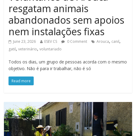
resgatam animais
abandonados sem apoios
nem instalações fixas
,
,
June 23, 2026
ESEV CS
0 Comment
Arouca
canil
,
,
gatil
veterinário
voluntariado
Todos os dias, um grupo de pessoas acorda com o mesmo
objetivo. Não é para ir trabalhar, não é só
Read more