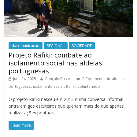
dacomunicacao
REGIONAL
SOCIEDADE
Projeto Rafiki: combate ao
isolamento social nas aldeias
portuguesas
June 24, 2025
Gonçalo Bastos
0 Comment
aldeias
,
,
,
portuguesas
isolamento social
Rafiki
voluntariado
O projeto Rafiki nasceu em 2013 numa conversa informal
entre amigos escuteiros que queriam mais do que apenas
realizar ações pontuais.
Read more