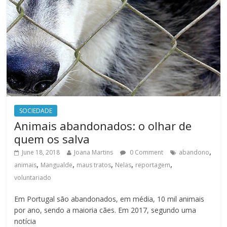
SOCIEDADE
Animais abandonados: o olhar de
quem os salva
,
June 18, 2018
Joana Martins
0 Comment
abandono
,
,
,
,
,
animais
Mangualde
maus tratos
Nelas
reportagem
voluntariado
Em Portugal são abandonados, em média, 10 mil animais
por ano, sendo a maioria cães. Em 2017, segundo uma
notícia