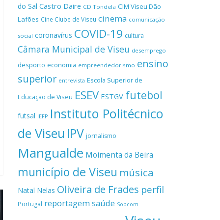
Castro Daire
do Sal
CIM Viseu Dão
CD Tondela
cinema
Lafões
Cine Clube de Viseu
comunicação
COVID-19
coronavírus
cultura
social
Câmara Municipal de Viseu
desemprego
ensino
desporto
economia
empreendedorismo
superior
Escola Superior de
entrevista
ESEV
futebol
ESTGV
Educação de Viseu
Instituto Politécnico
futsal
IEFP
de Viseu
IPV
jornalismo
Mangualde
Moimenta da Beira
município de Viseu
música
Oliveira de Frades
perfil
Natal
Nelas
reportagem
saúde
Portugal
Sopcom