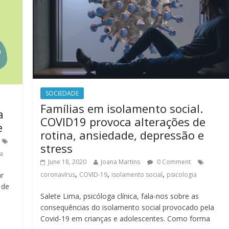
SOCIEDADE
Famílias em isolamento social.
a
COVID19 provoca alterações de
e
rotina, ansiedade, depressão e
stress
a
June 18, 2020
Joana Martins
0 Comment
,
,
,
ar
coronavírus
COVID-19
isolamento social
psicologia
 de
Salete Lima, psicóloga clínica, fala-nos sobre as
consequências do isolamento social provocado pela
Covid-19 em crianças e adolescentes. Como forma