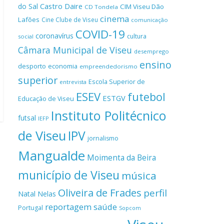
Castro Daire
do Sal
CIM Viseu Dão
CD Tondela
cinema
Lafões
Cine Clube de Viseu
comunicação
COVID-19
coronavírus
cultura
social
Câmara Municipal de Viseu
desemprego
ensino
desporto
economia
empreendedorismo
superior
Escola Superior de
entrevista
ESEV
futebol
ESTGV
Educação de Viseu
Instituto Politécnico
futsal
IEFP
de Viseu
IPV
jornalismo
Mangualde
Moimenta da Beira
município de Viseu
música
Oliveira de Frades
perfil
Natal
Nelas
reportagem
saúde
Portugal
Sopcom