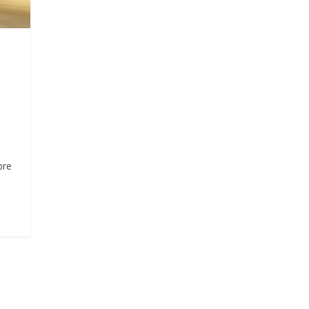
a
bre