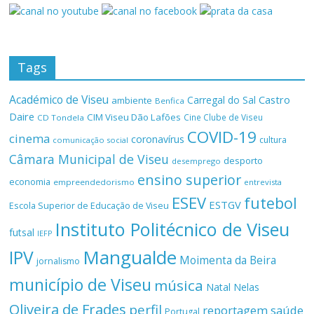
Tags
Académico de Viseu
Castro
Carregal do Sal
ambiente
Benfica
Daire
CIM Viseu Dão Lafões
Cine Clube de Viseu
CD Tondela
COVID-19
cinema
coronavírus
cultura
comunicação social
Câmara Municipal de Viseu
desporto
desemprego
ensino superior
economia
empreendedorismo
entrevista
ESEV
futebol
ESTGV
Escola Superior de Educação de Viseu
Instituto Politécnico de Viseu
futsal
IEFP
Mangualde
IPV
Moimenta da Beira
jornalismo
município de Viseu
música
Natal
Nelas
Oliveira de Frades
perfil
reportagem
saúde
Portugal