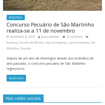
REGIONAL
Concurso Pecuário de São Martinho
realiza-se a 11 de novembro
November 8, 2018
Joana Martins
0 Comment
,
,
,
,
bovinos
Fornelo do Monte
raça arouquesa
raça mirandesa
São
,
Martinho
Vouzela
Depois de um ano de interregno devido aos incêndios do
ano passado, o concurso pecuário de São Martinho
regressa no
Read more
Nas redes sociais