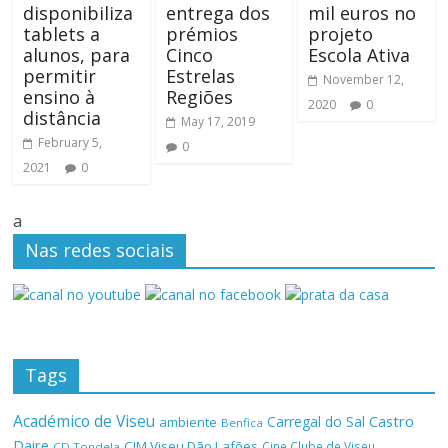
disponibiliza
entrega dos
mil euros no
tablets a
prémios
projeto
alunos, para
Cinco
Escola Ativa
permitir
Estrelas
November 12,
ensino à
Regiões
2020
0
distância
May 17, 2019
February 5,
0
2021
0
a
Nas redes sociais
Tags
Académico de Viseu
Castro
Carregal do Sal
ambiente
Benfica
Daire
CIM Viseu Dão Lafões
Cine Clube de Viseu
CD Tondela