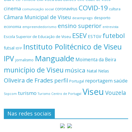
COVID-19
cinema
coronavírus
cultura
comunicação social
Câmara Municipal de Viseu
desporto
desemprego
ensino superior
economia
empreendedorismo
entrevista
ESEV
futebol
ESTGV
Escola Superior de Educação de Viseu
Instituto Politécnico de Viseu
futsal
IEFP
Mangualde
IPV
Moimenta da Beira
jornalismo
município de Viseu
música
Natal
Nelas
Oliveira de Frades
perfil
reportagem
saúde
Portugal
Viseu
Vouzela
turismo
Turismo Centro de Portugal
Sopcom
Nas redes sociais