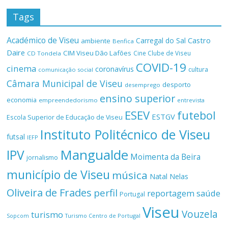
Tags
Académico de Viseu
Castro
Carregal do Sal
ambiente
Benfica
Daire
CIM Viseu Dão Lafões
Cine Clube de Viseu
CD Tondela
COVID-19
cinema
coronavírus
cultura
comunicação social
Câmara Municipal de Viseu
desporto
desemprego
ensino superior
economia
empreendedorismo
entrevista
ESEV
futebol
ESTGV
Escola Superior de Educação de Viseu
Instituto Politécnico de Viseu
futsal
IEFP
Mangualde
IPV
Moimenta da Beira
jornalismo
município de Viseu
música
Natal
Nelas
Oliveira de Frades
perfil
reportagem
saúde
Portugal
Viseu
Vouzela
turismo
Turismo Centro de Portugal
Sopcom