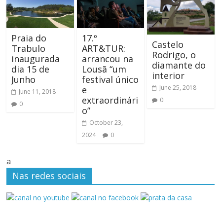
Praia do
17.º
Castelo
Trabulo
ART&TUR:
Rodrigo, o
inaugurada
arrancou na
diamante do
dia 15 de
Lousã “um
interior
Junho
festival único
June 25, 2018
e
June 11, 2018
extraordinári
0
0
o”
October 23,
2024
0
a
Nas redes sociais