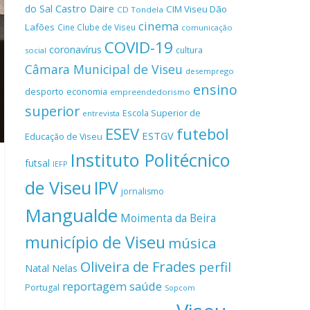
Castro Daire
do Sal
CIM Viseu Dão
CD Tondela
cinema
Lafões
Cine Clube de Viseu
comunicação
COVID-19
coronavírus
cultura
social
Câmara Municipal de Viseu
desemprego
ensino
desporto
economia
empreendedorismo
superior
Escola Superior de
entrevista
ESEV
futebol
ESTGV
Educação de Viseu
Instituto Politécnico
futsal
IEFP
de Viseu
IPV
jornalismo
Mangualde
Moimenta da Beira
município de Viseu
música
Oliveira de Frades
perfil
Natal
Nelas
reportagem
saúde
Portugal
Sopcom