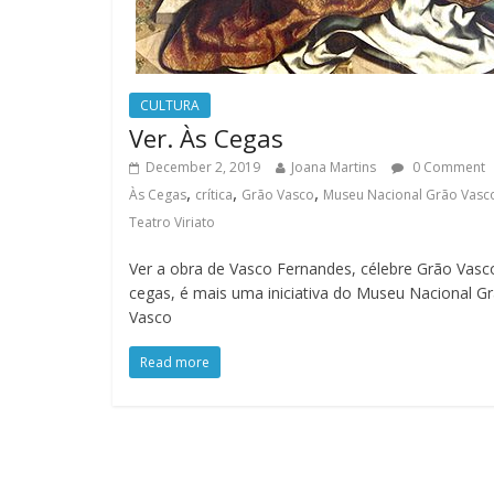
CULTURA
Ver. Às Cegas
December 2, 2019
Joana Martins
0 Comment
,
,
,
Às Cegas
crítica
Grão Vasco
Museu Nacional Grão Vasc
Teatro Viriato
Ver a obra de Vasco Fernandes, célebre Grão Vasc
cegas, é mais uma iniciativa do Museu Nacional G
Vasco
Read more