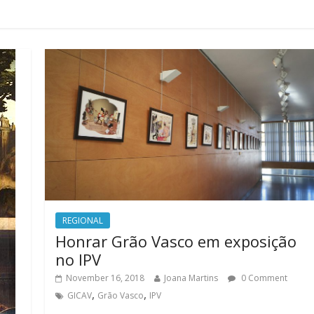
REGIONAL
Honrar Grão Vasco em exposição
no IPV
November 16, 2018
Joana Martins
0 Comment
,
,
GICAV
Grão Vasco
IPV