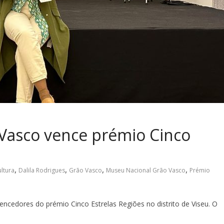
Vasco vence prémio Cinco
,
,
,
,
ultura
Dalila Rodrigues
Grão Vasco
Museu Nacional Grão Vasco
Prémio
cedores do prémio Cinco Estrelas Regiões no distrito de Viseu. O