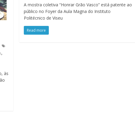
A mostra coletiva “Honrar Grão Vasco” está patente ao
público no Foyer da Aula Magna do Instituto
Politécnico de Viseu
Read more
,
o
o, às
rão