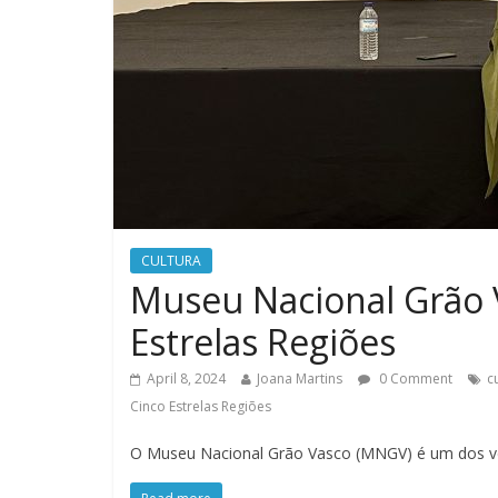
CULTURA
Museu Nacional Grão 
Estrelas Regiões
April 8, 2024
Joana Martins
0 Comment
c
Cinco Estrelas Regiões
O Museu Nacional Grão Vasco (MNGV) é um dos ven