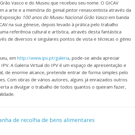
o Grão Vasco e do Museu que recebeu seu nome. O GICAV
rem a arte e a memória do genial pintor renascentista através da
a Exposição
100 anos do Museu Nacional Grão Vasco
em banda
AV na sua génese, depois levado à prática pelo trabalho
uma referência cultural e artística, através desta fantástica
avés de diversos e singulares pontos de vista e técnicas o génio
Viseu, em
http://www.ipv.pt/galeria
, pode-se ainda apreciar
 IPV. A Galeria Virtual do IPV é um espaço de apresentação e
tual, de enorme alcance, pretende entrar de forma simples pelo
es. Com obras de vários autores, alguns já enraizados outros
erta a divulgar o trabalho de todos quantos o queiram fazer,
lidade.
nha de recolha de bens alimentares