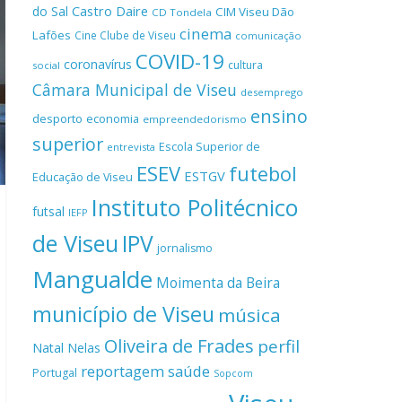
Castro Daire
do Sal
CIM Viseu Dão
CD Tondela
cinema
Lafões
Cine Clube de Viseu
comunicação
COVID-19
coronavírus
cultura
social
Câmara Municipal de Viseu
desemprego
ensino
desporto
economia
empreendedorismo
superior
Escola Superior de
entrevista
ESEV
futebol
ESTGV
Educação de Viseu
Instituto Politécnico
futsal
IEFP
de Viseu
IPV
jornalismo
Mangualde
Moimenta da Beira
município de Viseu
música
Oliveira de Frades
perfil
Natal
Nelas
reportagem
saúde
Portugal
Sopcom