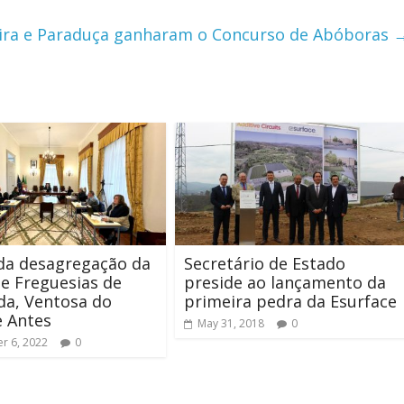
ira e Paraduça ganharam o Concurso de Abóboras
da desagregação da
Secretário de Estado
e Freguesias de
preside ao lançamento da
da, Ventosa do
primeira pedra da Esurface
e Antes
May 31, 2018
0
r 6, 2022
0