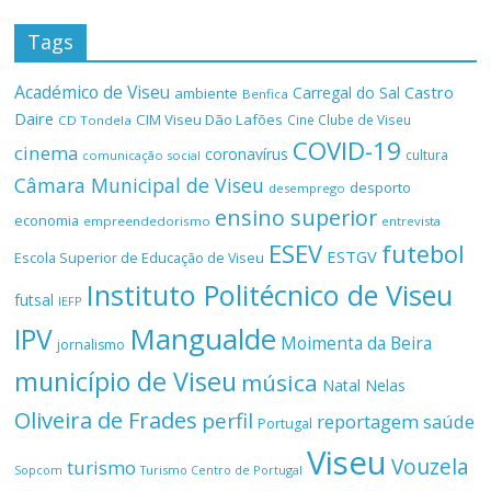
Tags
Académico de Viseu
Castro
Carregal do Sal
ambiente
Benfica
Daire
CIM Viseu Dão Lafões
Cine Clube de Viseu
CD Tondela
COVID-19
cinema
coronavírus
cultura
comunicação social
Câmara Municipal de Viseu
desporto
desemprego
ensino superior
economia
empreendedorismo
entrevista
ESEV
futebol
ESTGV
Escola Superior de Educação de Viseu
Instituto Politécnico de Viseu
futsal
IEFP
Mangualde
IPV
Moimenta da Beira
jornalismo
município de Viseu
música
Natal
Nelas
Oliveira de Frades
perfil
reportagem
saúde
Portugal
Viseu
Vouzela
turismo
Turismo Centro de Portugal
Sopcom