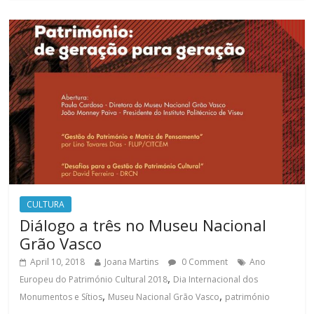
CULTURA
Diálogo a três no Museu Nacional
Grão Vasco
April 10, 2018
Joana Martins
0 Comment
Ano
,
Europeu do Património Cultural 2018
Dia Internacional dos
,
,
Monumentos e Sítios
Museu Nacional Grão Vasco
património