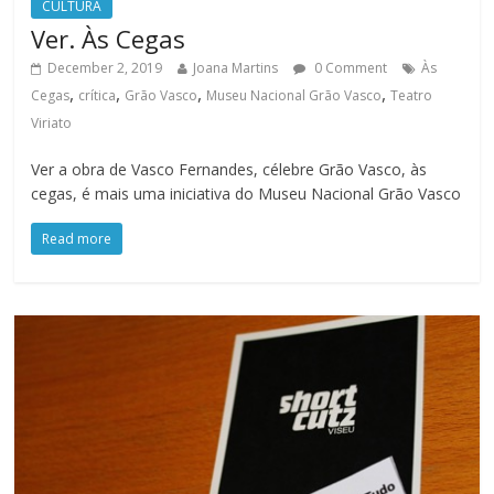
CULTURA
Ver. Às Cegas
December 2, 2019
Joana Martins
0 Comment
Às
,
,
,
,
Cegas
crítica
Grão Vasco
Museu Nacional Grão Vasco
Teatro
Viriato
Ver a obra de Vasco Fernandes, célebre Grão Vasco, às
cegas, é mais uma iniciativa do Museu Nacional Grão Vasco
Read more