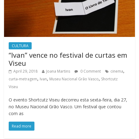
CULTURA
“Ivan” vence no festival de curtas em
Viseu
,
April 29, 2018
Joana Martins
0 Comment
cinema
,
,
,
curta-metragem
Ivan
Museu Nacional Grão Vasco
Shortcutz
Viseu
O evento Shortcutz Viseu decorreu esta sexta-feira, dia 27,
no Museu Nacional Grão Vasco. Um festival que contou
com as
Read more