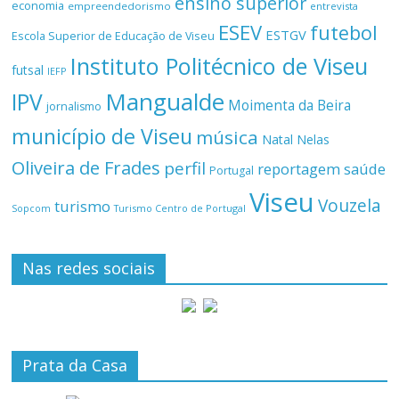
ensino superior
economia
empreendedorismo
entrevista
ESEV
futebol
ESTGV
Escola Superior de Educação de Viseu
Instituto Politécnico de Viseu
futsal
IEFP
Mangualde
IPV
Moimenta da Beira
jornalismo
município de Viseu
música
Natal
Nelas
Oliveira de Frades
perfil
reportagem
saúde
Portugal
Viseu
Vouzela
turismo
Turismo Centro de Portugal
Sopcom
Nas redes sociais
Prata da Casa