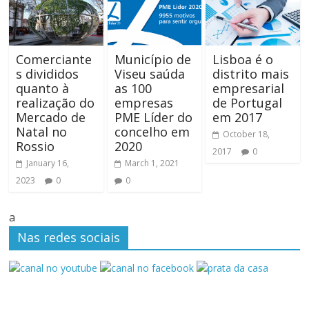
Comerciante
Município de
Lisboa é o
s divididos
Viseu saúda
distrito mais
quanto à
as 100
empresarial
realização do
empresas
de Portugal
Mercado de
PME Líder do
em 2017
Natal no
concelho em
October 18,
Rossio
2020
2017
0
January 16,
March 1, 2021
2023
0
0
a
Nas redes sociais