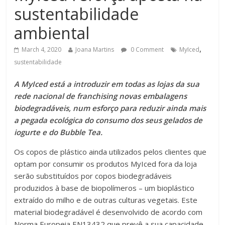
sustentabilidade
ambiental
,
March 4, 2020
Joana Martins
0 Comment
MyIced
sustentabilidade
A MyIced está a introduzir em todas as lojas da sua
rede nacional de franchising novas embalagens
biodegradáveis, num esforço para reduzir ainda mais
a pegada ecológica do consumo dos seus gelados de
iogurte e do Bubble Tea.
Os copos de plástico ainda utilizados pelos clientes que
optam por consumir os produtos MyIced fora da loja
serão substituídos por copos biodegradáveis
produzidos à base de biopolímeros – um bioplástico
extraído do milho e de outras culturas vegetais. Este
material biodegradável é desenvolvido de acordo com
Norma Europeia EN13432 que prevê a sua capacidade