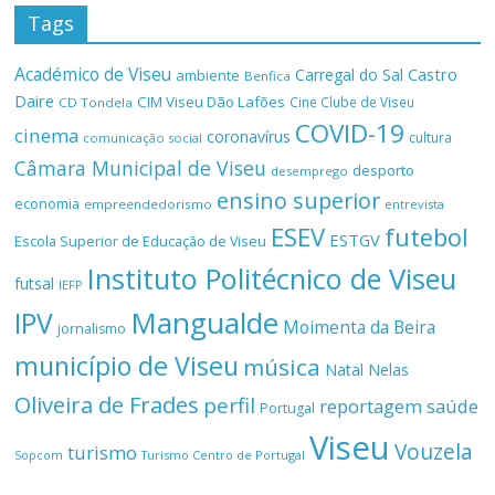
Tags
Académico de Viseu
Castro
Carregal do Sal
ambiente
Benfica
Daire
CIM Viseu Dão Lafões
Cine Clube de Viseu
CD Tondela
COVID-19
cinema
coronavírus
cultura
comunicação social
Câmara Municipal de Viseu
desporto
desemprego
ensino superior
economia
empreendedorismo
entrevista
ESEV
futebol
ESTGV
Escola Superior de Educação de Viseu
Instituto Politécnico de Viseu
futsal
IEFP
Mangualde
IPV
Moimenta da Beira
jornalismo
município de Viseu
música
Natal
Nelas
Oliveira de Frades
perfil
reportagem
saúde
Portugal
Viseu
Vouzela
turismo
Turismo Centro de Portugal
Sopcom