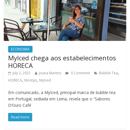
ECONOMIA
MyIced chega aos estabelecimentos
HORECA
,
July 2, 2021
Joana Martins
0 Comment
Bubble Tea
,
,
HORECA
Montijo
MyIced
Em comunicado, a MyIced, principal marca de bubble tea
em Portugal, sediada em Leiria, revela que o “Sabores
D’Ouro Café
Read more