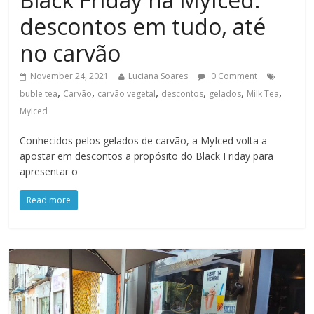
descontos em tudo, até
no carvão
November 24, 2021
Luciana Soares
0 Comment
,
,
,
,
,
,
buble tea
Carvão
carvão vegetal
descontos
gelados
Milk Tea
MyIced
Conhecidos pelos gelados de carvão, a MyIced volta a
apostar em descontos a propósito do Black Friday para
apresentar o
Read more