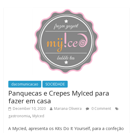
dacomunicacao
SOCIEDADE
Panquecas e Crepes MyIced para
fazer em casa
December 10, 2020
Mariana Oliveira
0 Comment
,
gastronomia
MyIced
A MycIed, apresenta os Kits Do It Yourself, para a confeção