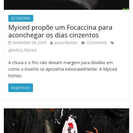
ECONOMIA
Myiced propõe um Focaccina para
aconchegar os dias cinzentos
November 28, 2019
Joana Martins
0 Comment
,
gelados
MyIced
A chuva e o frio não deixam margem para dúvidas em
como o inverno se aproxima inexoravelmente. A MyIced
tomou
Read more