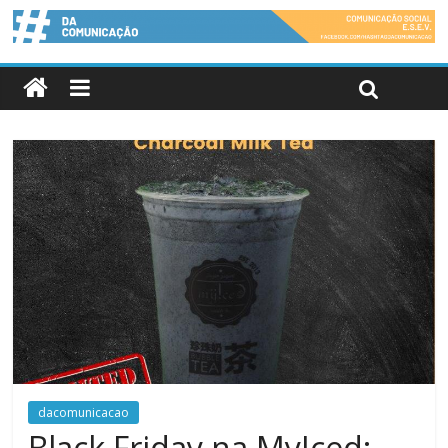
dacomunicacao
Black Friday na MyIced: