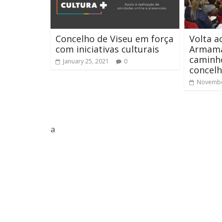
Concelho de Viseu em força
Volta 
com iniciativas culturais
Armama
caminho
January 25, 2021
0
concel
Novembe
a