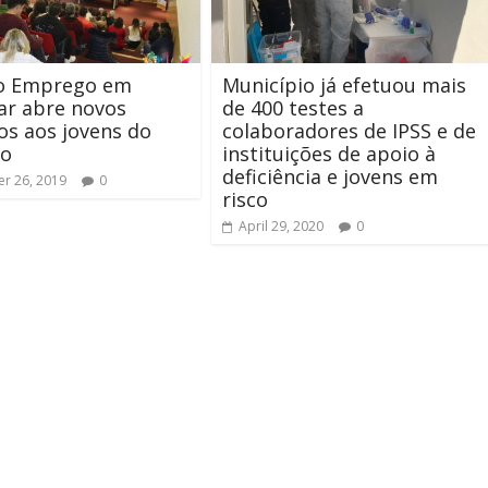
ao Emprego em
Município já efetuou mais
r abre novos
de 400 testes a
s aos jovens do
colaboradores de IPSS e de
ho
instituições de apoio à
deficiência e jovens em
r 26, 2019
0
risco
April 29, 2020
0