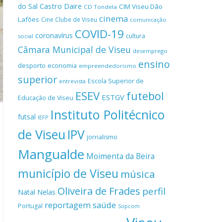
Castro Daire
do Sal
CIM Viseu Dão
CD Tondela
cinema
Lafões
Cine Clube de Viseu
comunicação
COVID-19
coronavírus
cultura
social
Câmara Municipal de Viseu
desemprego
ensino
desporto
economia
empreendedorismo
superior
Escola Superior de
entrevista
ESEV
futebol
ESTGV
Educação de Viseu
Instituto Politécnico
futsal
IEFP
de Viseu
IPV
jornalismo
Mangualde
Moimenta da Beira
município de Viseu
música
Oliveira de Frades
perfil
Natal
Nelas
reportagem
saúde
Portugal
Sopcom