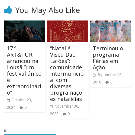
You May Also Like
17.º
“Natal é…
Terminou o
ART&TUR:
Viseu Dão
programa
arrancou na
Lafões”:
Férias em
Lousã “um
comunidade
Ação
festival único
intermunicip
September 12,
e
al com
2018
0
extraordinári
diversas
o”
programaçõ
es natalícias
October 23,
November 30,
2024
0
2023
0
a