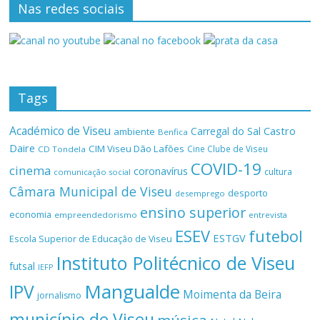
Nas redes sociais
Tags
Académico de Viseu
Castro
Carregal do Sal
ambiente
Benfica
Daire
CIM Viseu Dão Lafões
Cine Clube de Viseu
CD Tondela
COVID-19
cinema
coronavírus
cultura
comunicação social
Câmara Municipal de Viseu
desporto
desemprego
ensino superior
economia
empreendedorismo
entrevista
ESEV
futebol
ESTGV
Escola Superior de Educação de Viseu
Instituto Politécnico de Viseu
futsal
IEFP
Mangualde
IPV
Moimenta da Beira
jornalismo
município de Viseu
música