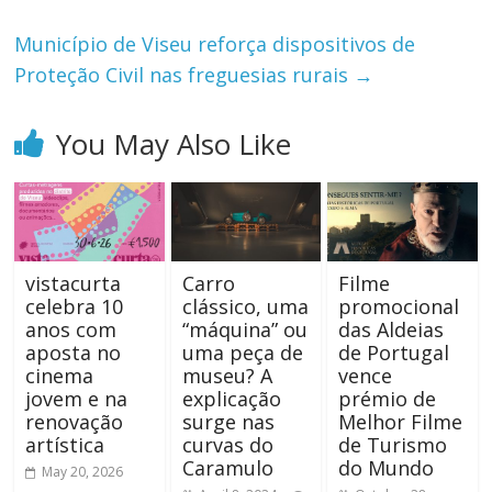
Município de Viseu reforça dispositivos de
Proteção Civil nas freguesias rurais
→
You May Also Like
vistacurta
Carro
Filme
celebra 10
clássico, uma
promocional
anos com
“máquina” ou
das Aldeias
aposta no
uma peça de
de Portugal
cinema
museu? A
vence
jovem e na
explicação
prémio de
renovação
surge nas
Melhor Filme
artística
curvas do
de Turismo
Caramulo
do Mundo
May 20, 2026