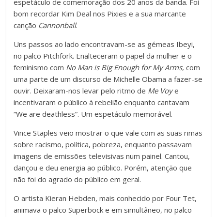
espetáculo de comemoração dos 20 anos da banda. Foi
bom recordar Kim Deal nos Pixies e a sua marcante
canção
Cannonball
.
Uns passos ao lado encontravam-se as gémeas Ibeyi,
no palco Pitchfork. Enalteceram o papel da mulher e o
feminismo com
No Man is Big Enough for My Arms
, com
uma parte de um discurso de Michelle Obama a fazer-se
ouvir. Deixaram-nos levar pelo ritmo de
Me Voy
e
incentivaram o público à rebelião enquanto cantavam
“We are deathless”. Um espetáculo memorável.
Vince Staples veio mostrar o que vale com as suas rimas
sobre racismo, política, pobreza, enquanto passavam
imagens de emissões televisivas num painel. Cantou,
dançou e deu energia ao público. Porém, atenção que
não foi do agrado do público em geral.
O artista Kieran Hebden, mais conhecido por Four Tet,
animava o palco Superbock e em simultâneo, no palco