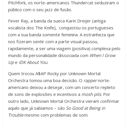
Pitchfork, os norte-americanos Thundercat seduziram o
público com o seu jazz de fusão.
Fever Ray, a banda da sueca Karin Dreijer (antiga
vocalista dos The Knife), conquistou os portugueses
com a sua banda somente feminina. A estranheza que
nos fizeram sentir com a parte visual passou,
rapidamente, a ser uma viagem (positiva) complexa pelo
mundo da personalidade dissociada com
When I Grow
Up
e
IDK About You
.
Quem trocou A$AP Rocky por Unknown Mortal
Orchestra tomou uma boa decisão. O
rapper
norte-
americano deixou a desejar, com um concerto repleto
de sons de explosões e incentivos a
mosh pits
. Por
outro lado, Unknown Mortal Orchestra vieram confirmar
aquilo que já sabíamos – são
So Good at Being in
Trouble
mesmo com problemas de som.