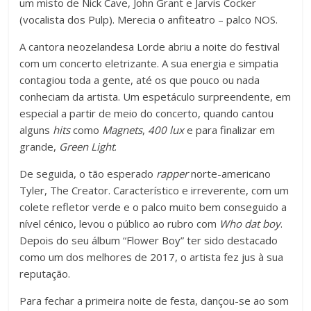
um misto de Nick Cave, John Grant e Jarvis Cocker
(vocalista dos Pulp). Merecia o anfiteatro – palco NOS.
A cantora neozelandesa Lorde abriu a noite do festival
com um concerto eletrizante. A sua energia e simpatia
contagiou toda a gente, até os que pouco ou nada
conheciam da artista. Um espetáculo surpreendente, em
especial a partir de meio do concerto, quando cantou
alguns
hits
como
Magnets
,
400 lux
e para finalizar em
grande,
Green Light
.
De seguida, o tão esperado
rapper
norte-americano
Tyler, The Creator. Característico e irreverente, com um
colete refletor verde e o palco muito bem conseguido a
nível cénico, levou o público ao rubro com
Who dat boy
.
Depois do seu álbum “Flower Boy” ter sido destacado
como um dos melhores de 2017, o artista fez jus à sua
reputação.
Para fechar a primeira noite de festa, dançou-se ao som