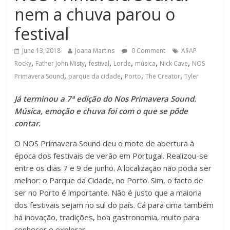
nem a chuva parou o
festival
June 13, 2018
Joana Martins
0 Comment
A$AP
,
,
,
,
,
,
Rocky
Father John Misty
festival
Lorde
música
Nick Cave
NOS
,
,
,
,
Primavera Sound
parque da cidade
Porto
The Creator
Tyler
Já terminou a 7ª edição do Nos Primavera Sound.
Música, emoção e chuva foi com o que se pôde
contar.
O NOS Primavera Sound deu o mote de abertura à
época dos festivais de verão em Portugal. Realizou-se
entre os dias 7 e 9 de junho. A localização não podia ser
melhor: o Parque da Cidade, no Porto. Sim, o facto de
ser no Porto é importante. Não é justo que a maioria
dos festivais sejam no sul do país. Cá para cima também
há inovação, tradições, boa gastronomia, muito para
conhecer e explorar.