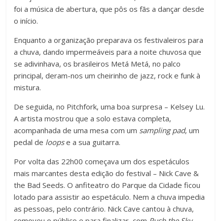
foi a música de abertura, que pôs os fãs a dançar desde
o início.
Enquanto a organização preparava os festivaleiros para
a chuva, dando impermeáveis para a noite chuvosa que
se adivinhava, os brasileiros Metá Metá, no palco
principal, deram-nos um cheirinho de jazz, rock e funk à
mistura.
De seguida, no Pitchfork, uma boa surpresa – Kelsey Lu.
A artista mostrou que a solo estava completa,
acompanhada de uma mesa com um
sampling pad
, um
pedal de
loops
e a sua guitarra.
Por volta das 22h00 começava um dos espetáculos
mais marcantes desta edição do festival – Nick Cave &
the Bad Seeds. O anfiteatro do Parque da Cidade ficou
lotado para assistir ao espetáculo. Nem a chuva impedia
as pessoas, pelo contrário. Nick Cave cantou à chuva,
comoveu o público e para finalizar, com
Push the Sky