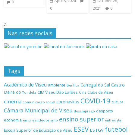
April 8, 2024
October 28,
0
0
2021
0
a
Nas redes sociais
Tags
Académico de Viseu
Castro
Carregal do Sal
ambiente
Benfica
Daire
CIM Viseu Dão Lafões
Cine Clube de Viseu
CD Tondela
COVID-19
cinema
coronavírus
cultura
comunicação social
Câmara Municipal de Viseu
desporto
desemprego
ensino superior
economia
empreendedorismo
entrevista
ESEV
futebol
ESTGV
Escola Superior de Educação de Viseu