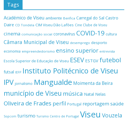
Tags
Académico de Viseu
Castro
Carregal do Sal
ambiente
Benfica
Daire
CIM Viseu Dão Lafões
Cine Clube de Viseu
CD Tondela
COVID-19
cinema
coronavírus
cultura
comunicação social
Câmara Municipal de Viseu
desporto
desemprego
ensino superior
economia
empreendedorismo
entrevista
ESEV
futebol
ESTGV
Escola Superior de Educação de Viseu
Instituto Politécnico de Viseu
futsal
IEFP
Mangualde
IPV
Moimenta da Beira
jornalismo
município de Viseu
música
Natal
Nelas
Oliveira de Frades
perfil
reportagem
saúde
Portugal
Viseu
Vouzela
turismo
Turismo Centro de Portugal
Sopcom