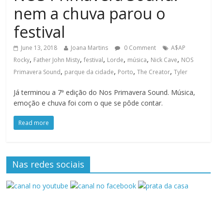
nem a chuva parou o
festival
June 13, 2018
Joana Martins
0 Comment
A$AP
,
,
,
,
,
,
Rocky
Father John Misty
festival
Lorde
música
Nick Cave
NOS
,
,
,
,
Primavera Sound
parque da cidade
Porto
The Creator
Tyler
Já terminou a 7ª edição do Nos Primavera Sound. Música,
emoção e chuva foi com o que se pôde contar.
Read more
Nas redes sociais