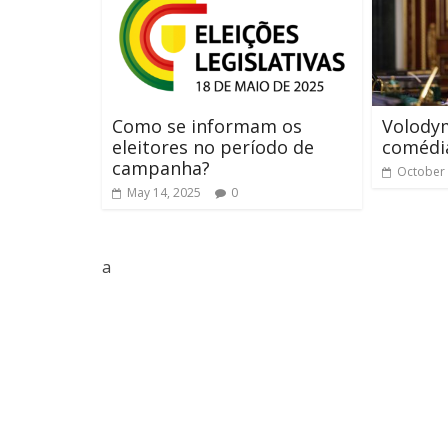
Como se informam os
Volodym
eleitores no período de
comédia
campanha?
October 
May 14, 2025
0
a