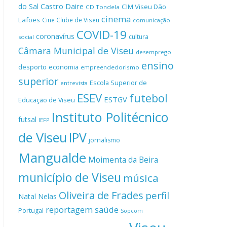
Castro Daire
do Sal
CIM Viseu Dão
CD Tondela
cinema
Lafões
Cine Clube de Viseu
comunicação
COVID-19
coronavírus
cultura
social
Câmara Municipal de Viseu
desemprego
ensino
desporto
economia
empreendedorismo
superior
Escola Superior de
entrevista
ESEV
futebol
ESTGV
Educação de Viseu
Instituto Politécnico
futsal
IEFP
de Viseu
IPV
jornalismo
Mangualde
Moimenta da Beira
município de Viseu
música
Oliveira de Frades
perfil
Natal
Nelas
reportagem
saúde
Portugal
Sopcom