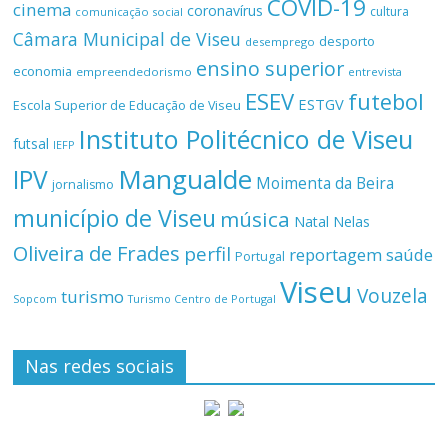
COVID-19
cinema
coronavírus
cultura
comunicação social
Câmara Municipal de Viseu
desporto
desemprego
ensino superior
economia
empreendedorismo
entrevista
ESEV
futebol
ESTGV
Escola Superior de Educação de Viseu
Instituto Politécnico de Viseu
futsal
IEFP
Mangualde
IPV
Moimenta da Beira
jornalismo
município de Viseu
música
Natal
Nelas
Oliveira de Frades
perfil
reportagem
saúde
Portugal
Viseu
Vouzela
turismo
Turismo Centro de Portugal
Sopcom
Nas redes sociais