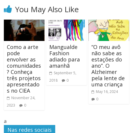
You May Also Like
Como a arte
Mangualde
“O meu avô
pode
Fashion
não sabe as
envolver as
adiado para
estações do
comunidades
amanhã
ano”. O
? Conheça
Alzheimer
September 5,
três projetos
pela lente de
2018
0
apresentado
uma criança
s no CIEA
May 16, 2024
November 24,
0
2023
0
a
Nas redes sociais