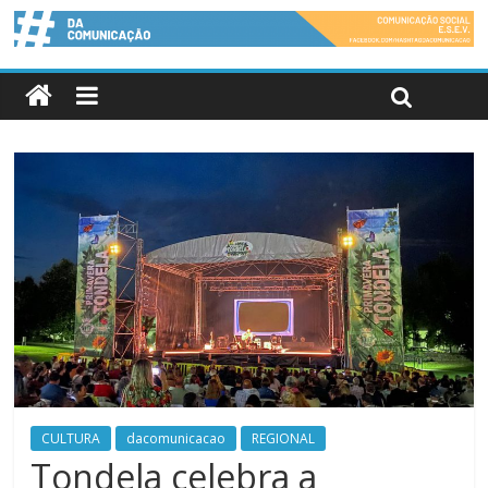
CULTURA
dacomunicacao
REGIONAL
Tondela celebra a