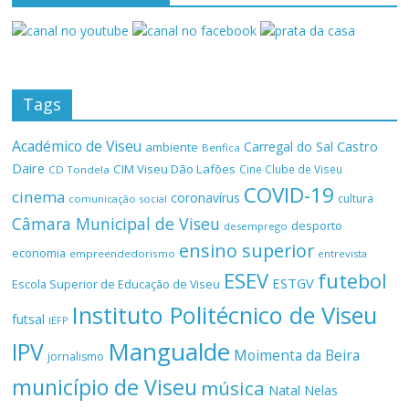
Tags
Académico de Viseu
Castro
Carregal do Sal
ambiente
Benfica
Daire
CIM Viseu Dão Lafões
Cine Clube de Viseu
CD Tondela
COVID-19
cinema
coronavírus
cultura
comunicação social
Câmara Municipal de Viseu
desporto
desemprego
ensino superior
economia
empreendedorismo
entrevista
ESEV
futebol
ESTGV
Escola Superior de Educação de Viseu
Instituto Politécnico de Viseu
futsal
IEFP
Mangualde
IPV
Moimenta da Beira
jornalismo
município de Viseu
música
Natal
Nelas