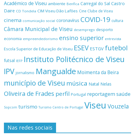
Académico de Viseu
Castro
Carregal do Sal
ambiente
Benfica
Daire
CIM Viseu Dão Lafões
Cine Clube de Viseu
CD Tondela
COVID-19
cinema
coronavírus
cultura
comunicação social
Câmara Municipal de Viseu
desporto
desemprego
ensino superior
economia
empreendedorismo
entrevista
ESEV
futebol
ESTGV
Escola Superior de Educação de Viseu
Instituto Politécnico de Viseu
futsal
IEFP
Mangualde
IPV
Moimenta da Beira
jornalismo
município de Viseu
música
Natal
Nelas
Oliveira de Frades
perfil
reportagem
saúde
Portugal
Viseu
Vouzela
turismo
Turismo Centro de Portugal
Sopcom
Nas redes sociais