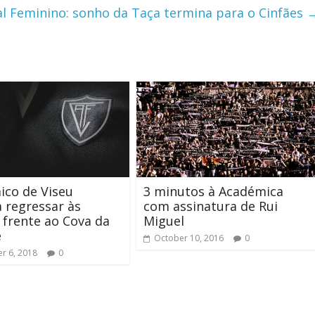
al Feminino: sonho da Taça termina para o Cinfães
ico de Viseu
3 minutos à Académica
 regressar às
com assinatura de Rui
s frente ao Cova da
Miguel
e
October 10, 2016
0
r 6, 2018
0