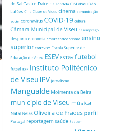
Castro Daire
do Sal
CIM Viseu Dão
CD Tondela
cinema
Lafões
Cine Clube de Viseu
comunicação
COVID-19
coronavírus
cultura
social
Câmara Municipal de Viseu
desemprego
ensino
desporto
economia
empreendedorismo
superior
Escola Superior de
entrevista
ESEV
futebol
ESTGV
Educação de Viseu
Instituto Politécnico
futsal
IEFP
de Viseu
IPV
jornalismo
Mangualde
Moimenta da Beira
município de Viseu
música
Oliveira de Frades
perfil
Natal
Nelas
reportagem
saúde
Portugal
Sopcom