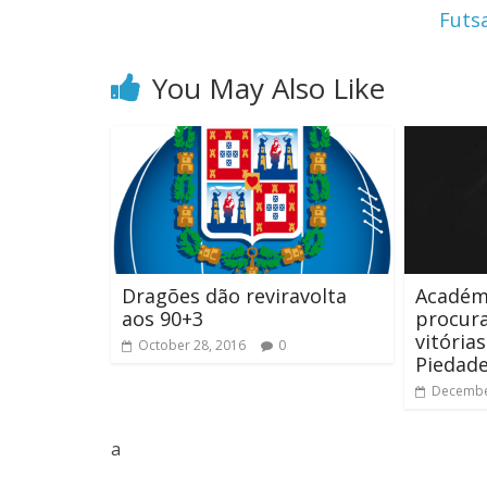
Futs
You May Also Like
Dragões dão reviravolta
Académ
aos 90+3
procura
vitória
October 28, 2016
0
Piedad
Decembe
a