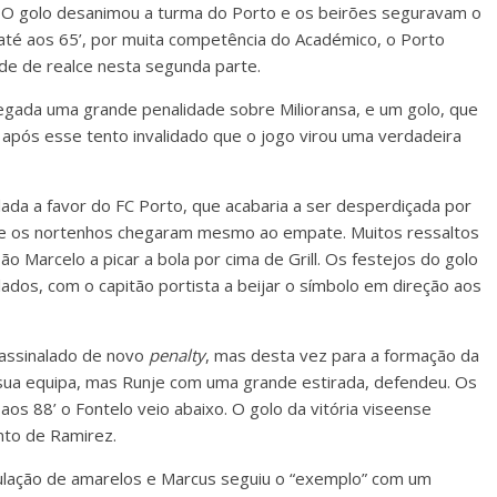
 O golo desanimou a turma do Porto e os beirões seguravam o
 até aos 65’, por muita competência do Académico, o Porto
de de realce nesta segunda parte.
 negada uma grande penalidade sobre Milioransa, e um golo, que
i após esse tento invalidado que o jogo virou uma verdadeira
lada a favor do FC Porto, que acabaria a ser desperdiçada por
, e os nortenhos chegaram mesmo ao empate. Muitos ressaltos
o Marcelo a picar a bola por cima de Grill. Os festejos do golo
ados, com o capitão portista a beijar o símbolo em direção aos
 assinalado de novo
penalty
, mas desta vez para a formação da
 sua equipa, mas Runje com uma grande estirada, defendeu. Os
s 88’ o Fontelo veio abaixo. O golo da vitória viseense
to de Ramirez.
umulação de amarelos e Marcus seguiu o “exemplo” com um