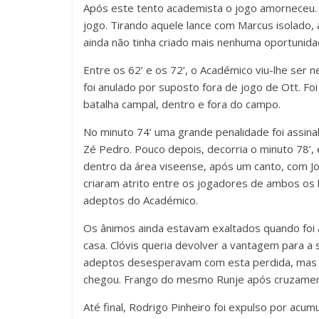
Após este tento academista o jogo amorneceu.
jogo. Tirando aquele lance com Marcus isolado,
ainda não tinha criado mais nenhuma oportunida
Entre os 62’ e os 72’, o Académico viu-lhe ser
foi anulado por suposto fora de jogo de Ott. Fo
batalha campal, dentro e fora do campo.
No minuto 74’ uma grande penalidade foi assina
Zé Pedro. Pouco depois, decorria o minuto 78’
dentro da área viseense, após um canto, com Joã
criaram atrito entre os jogadores de ambos os l
adeptos do Académico.
Os ânimos ainda estavam exaltados quando foi
casa. Clóvis queria devolver a vantagem para a
adeptos desesperavam com esta perdida, mas ao
chegou. Frango do mesmo Runje após cruzamen
Até final, Rodrigo Pinheiro foi expulso por ac