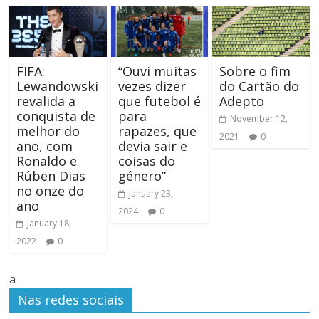
FIFA:
“Ouvi muitas
Sobre o fim
Lewandowski
vezes dizer
do Cartão do
revalida a
que futebol é
Adepto
conquista de
para
November 12,
melhor do
rapazes, que
2021
0
ano, com
devia sair e
Ronaldo e
coisas do
Rúben Dias
género”
no onze do
January 23,
ano
2024
0
January 18,
2022
0
a
Nas redes sociais