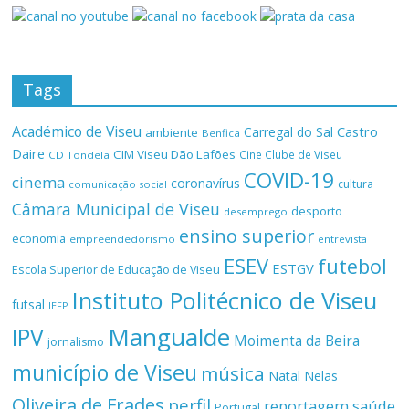
Tags
Académico de Viseu
Castro
Carregal do Sal
ambiente
Benfica
Daire
CIM Viseu Dão Lafões
Cine Clube de Viseu
CD Tondela
COVID-19
cinema
coronavírus
cultura
comunicação social
Câmara Municipal de Viseu
desporto
desemprego
ensino superior
economia
empreendedorismo
entrevista
ESEV
futebol
ESTGV
Escola Superior de Educação de Viseu
Instituto Politécnico de Viseu
futsal
IEFP
Mangualde
IPV
Moimenta da Beira
jornalismo
município de Viseu
música
Natal
Nelas
Oliveira de Frades
perfil
reportagem
saúde
Portugal