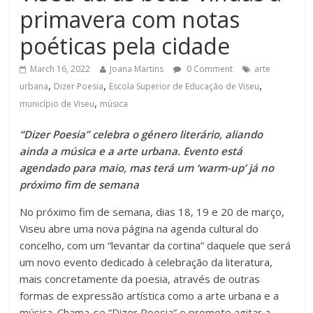
primavera com notas
poéticas pela cidade
March 16, 2022
Joana Martins
0 Comment
arte
,
,
,
urbana
Dizer Poesia
Escola Superior de Educação de Viseu
,
município de Viseu
música
“Dizer Poesia” celebra o género literário, aliando
ainda a música e a arte urbana. Evento está
agendado para maio, mas terá um ‘warm-up’ já no
próximo ­fim de semana
No próximo ­fim de semana, dias 18, 19 e 20 de março,
Viseu abre uma nova página na agenda cultural do
concelho, com um “levantar da cortina” daquele que será
um novo evento dedicado à celebração da literatura,
mais concretamente da poesia, através de outras
formas de expressão artística como a arte urbana e a
música. Chama-se “Dizer Poesia” e promete agitar a