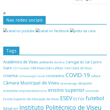
a
Nas redes sociais
Tags
Académico de Viseu
Castro
Carregal do Sal
ambiente
Benfica
Daire
CIM Viseu Dão Lafões
Cine Clube de Viseu
CD Tondela
COVID-19
cinema
coronavírus
cultura
comunicação social
Câmara Municipal de Viseu
desporto
desemprego
ensino superior
economia
empreendedorismo
entrevista
ESEV
futebol
ESTGV
Escola Superior de Educação de Viseu
Instituto Politécnico de Viseu
futsal
IEFP