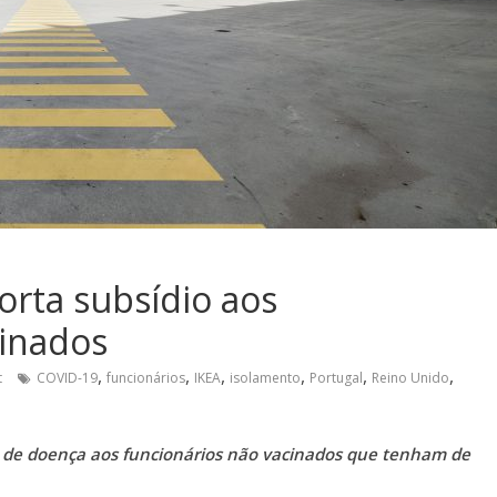
orta subsídio aos
cinados
,
,
,
,
,
,
t
COVID-19
funcionários
IKEA
isolamento
Portugal
Reino Unido
io de doença aos funcionários não vacinados que tenham de