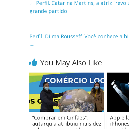
←
Perfil. Catarina Martins, a atriz “rev
grande partido
Perfil. Dilma Rousseff. Você conhece a hi
→
You May Also Like
“Comprar em Cinfães”:
Apple l
autarquia atribuiu mais dez
iPhones