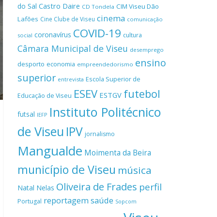
Castro Daire
do Sal
CIM Viseu Dão
CD Tondela
cinema
Lafões
Cine Clube de Viseu
comunicação
COVID-19
coronavírus
cultura
social
Câmara Municipal de Viseu
desemprego
ensino
desporto
economia
empreendedorismo
superior
Escola Superior de
entrevista
ESEV
futebol
ESTGV
Educação de Viseu
Instituto Politécnico
futsal
IEFP
de Viseu
IPV
jornalismo
Mangualde
Moimenta da Beira
município de Viseu
música
Oliveira de Frades
perfil
Natal
Nelas
reportagem
saúde
Portugal
Sopcom