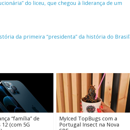
olucionária” do liceu, que chegou à liderança de um
stória da primeira “presidenta” da história do Brasil
ança “família” de
MyIced TopBugs com a
 12 (com 5G
Portugal Insect na Nova