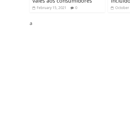
vales aos consumidores
incluído
February 15, 2021
0
October 
a