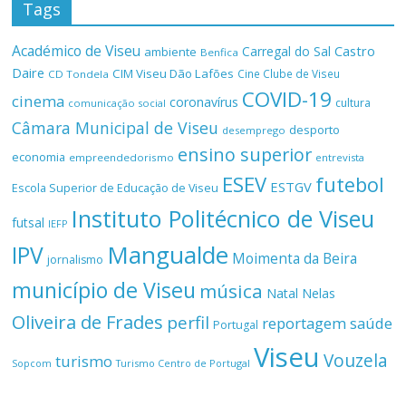
Tags
Académico de Viseu
Castro
Carregal do Sal
ambiente
Benfica
Daire
CIM Viseu Dão Lafões
Cine Clube de Viseu
CD Tondela
COVID-19
cinema
coronavírus
cultura
comunicação social
Câmara Municipal de Viseu
desporto
desemprego
ensino superior
economia
empreendedorismo
entrevista
ESEV
futebol
ESTGV
Escola Superior de Educação de Viseu
Instituto Politécnico de Viseu
futsal
IEFP
Mangualde
IPV
Moimenta da Beira
jornalismo
município de Viseu
música
Natal
Nelas
Oliveira de Frades
perfil
reportagem
saúde
Portugal
Viseu
Vouzela
turismo
Turismo Centro de Portugal
Sopcom