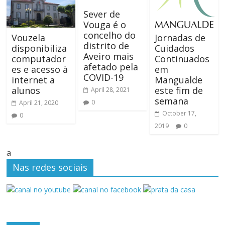
Sever de
Vouga é o
concelho do
Vouzela
Jornadas de
distrito de
disponibiliza
Cuidados
Aveiro mais
computador
Continuados
afetado pela
es e acesso à
em
COVID-19
internet a
Mangualde
alunos
este fim de
April 28, 2021
semana
0
April 21, 2020
October 17,
0
2019
0
a
Nas redes sociais