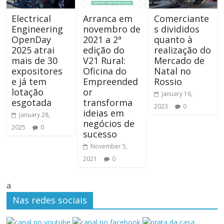
Electrical
Arranca em
Comerciante
Engineering
novembro de
s divididos
OpenDay
2021 a 2ª
quanto à
2025 atrai
edição do
realização do
mais de 30
V21 Rural:
Mercado de
expositores
Oficina do
Natal no
e já tem
Empreended
Rossio
lotação
or
January 16,
esgotada
transforma
2023
0
ideias em
January 28,
negócios de
2025
0
sucesso
November 5,
2021
0
a
Nas redes sociais