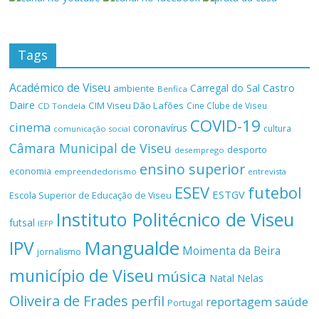
Tags
Académico de Viseu
Castro
Carregal do Sal
ambiente
Benfica
Daire
CIM Viseu Dão Lafões
Cine Clube de Viseu
CD Tondela
COVID-19
cinema
coronavírus
cultura
comunicação social
Câmara Municipal de Viseu
desporto
desemprego
ensino superior
economia
empreendedorismo
entrevista
ESEV
futebol
ESTGV
Escola Superior de Educação de Viseu
Instituto Politécnico de Viseu
futsal
IEFP
Mangualde
IPV
Moimenta da Beira
jornalismo
município de Viseu
música
Natal
Nelas
Oliveira de Frades
perfil
reportagem
saúde
Portugal