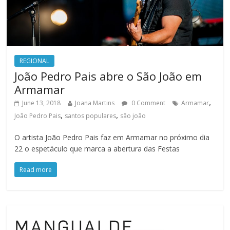
REGIONAL
João Pedro Pais abre o São João em
Armamar
,
June 13, 2018
Joana Martins
0 Comment
Armamar
,
,
João Pedro Pais
santos populares
são joão
O artista João Pedro Pais faz em Armamar no próximo dia
22 o espetáculo que marca a abertura das Festas
Read more