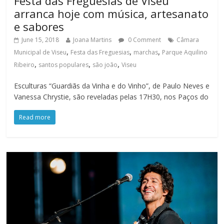
Festa das Freguesias de Viseu
arranca hoje com música, artesanato
e sabores
June 15, 2018
Joana Martins
0 Comment
Câmara
,
,
,
Municipal de Viseu
Festa das Freguesias
marchas
Parque Aquilino
,
,
,
Ribeiro
santos populares
são joão
Viseu
Esculturas “Guardiãs da Vinha e do Vinho”, de Paulo Neves e
Vanessa Chrystie, são reveladas pelas 17H30, nos Paços do
Read more