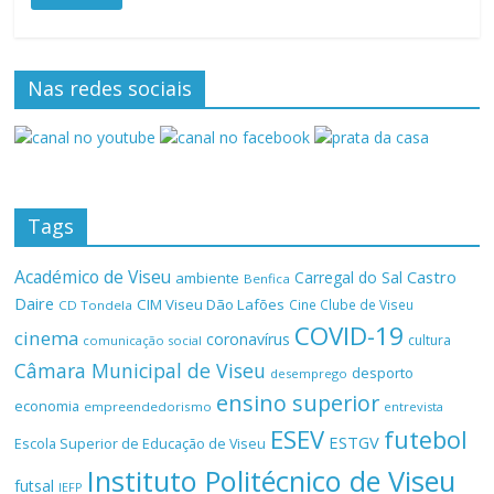
Nas redes sociais
Tags
Académico de Viseu
Castro
Carregal do Sal
ambiente
Benfica
Daire
CIM Viseu Dão Lafões
Cine Clube de Viseu
CD Tondela
COVID-19
cinema
coronavírus
cultura
comunicação social
Câmara Municipal de Viseu
desporto
desemprego
ensino superior
economia
empreendedorismo
entrevista
ESEV
futebol
ESTGV
Escola Superior de Educação de Viseu
Instituto Politécnico de Viseu
futsal
IEFP