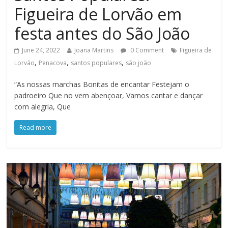
Figueira de Lorvão em
festa antes do São João
June 24, 2022
Joana Martins
0 Comment
Figueira de
,
,
,
Lorvão
Penacova
santos populares
são joão
“As nossas marchas Bonitas de encantar Festejam o
padroeiro Que no vem abençoar, Vamos cantar e dançar
com alegria, Que
Read more