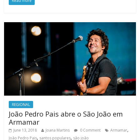
Read more
REGIONAL
João Pedro Pais abre o São João em
Armamar
,
June 13, 2018
Joana Martins
0 Comment
Armamar
,
,
João Pedro Pais
santos populares
são joão