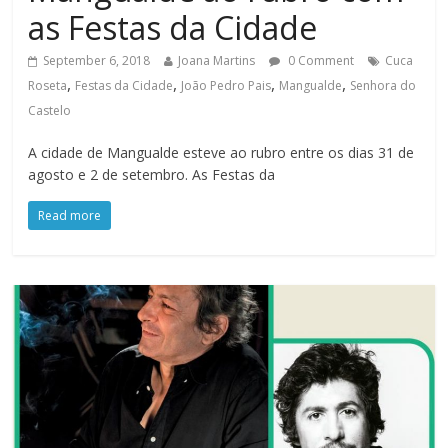
as Festas da Cidade
September 6, 2018
Joana Martins
0 Comment
Cuca
,
,
,
,
Roseta
Festas da Cidade
João Pedro Pais
Mangualde
Senhora do
Castelo
A cidade de Mangualde esteve ao rubro entre os dias 31 de
agosto e 2 de setembro. As Festas da
Read more