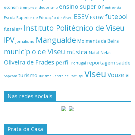
ensino superior
economia
empreendedorismo
entrevista
ESEV
futebol
ESTGV
Escola Superior de Educação de Viseu
Instituto Politécnico de Viseu
futsal
IEFP
Mangualde
IPV
Moimenta da Beira
jornalismo
município de Viseu
música
Natal
Nelas
Oliveira de Frades
perfil
reportagem
saúde
Portugal
Viseu
Vouzela
turismo
Turismo Centro de Portugal
Sopcom
Nas redes sociais
Prata da Casa