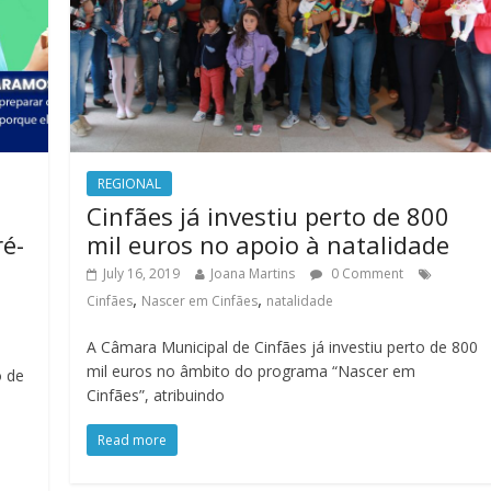
REGIONAL
Cinfães já investiu perto de 800
ré-
mil euros no apoio à natalidade
July 16, 2019
Joana Martins
0 Comment
,
,
Cinfães
Nascer em Cinfães
natalidade
A Câmara Municipal de Cinfães já investiu perto de 800
mil euros no âmbito do programa “Nascer em
o de
Cinfães”, atribuindo
Read more