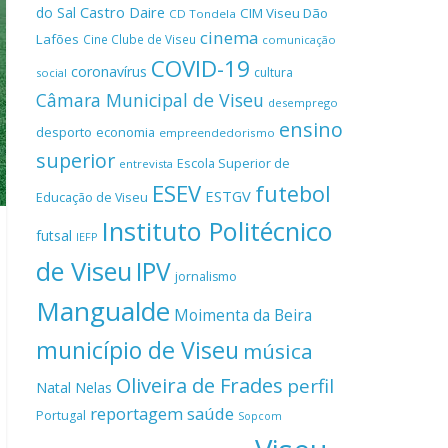
Castro Daire
do Sal
CIM Viseu Dão
CD Tondela
cinema
Lafões
Cine Clube de Viseu
comunicação
COVID-19
coronavírus
cultura
social
Câmara Municipal de Viseu
desemprego
ensino
desporto
economia
empreendedorismo
superior
Escola Superior de
entrevista
ESEV
futebol
ESTGV
Educação de Viseu
Instituto Politécnico
futsal
IEFP
de Viseu
IPV
jornalismo
Mangualde
Moimenta da Beira
município de Viseu
música
Oliveira de Frades
perfil
Natal
Nelas
reportagem
saúde
Portugal
Sopcom