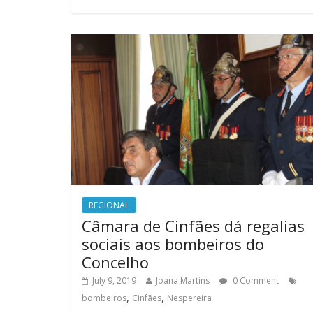
REGIONAL
Câmara de Cinfães dá regalias
sociais aos bombeiros do
Concelho
July 9, 2019
Joana Martins
0 Comment
,
,
bombeiros
Cinfães
Nespereira