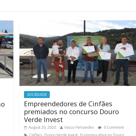
SOCIEDADE
Empreendedores de Cinfães
no
premiados no concurso Douro
Verde Invest
August 20, 2020
Vasco Fernandes
0 Comment
,
,
Cinfães
Douro Verde Invest
Economia Ativa no Douro