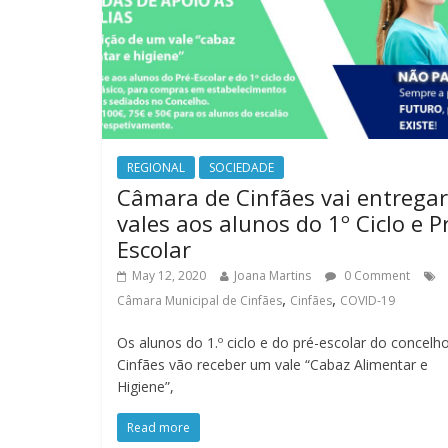
REGIONAL
SOCIEDADE
Câmara de Cinfães vai entregar
vales aos alunos do 1º Ciclo e P
Escolar
May 12, 2020
Joana Martins
0 Comment
,
,
Câmara Municipal de Cinfães
Cinfães
COVID-19
Os alunos do 1.º ciclo e do pré-escolar do concelh
Cinfães vão receber um vale “Cabaz Alimentar e
Higiene”,
Read more