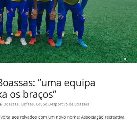
Boassas: “uma equipa
xa os braços”
,
,
Boassas
Cinfães
Grupo Desportivo de Boassas
 volta aos relvados com um novo nome: Associação recreativa