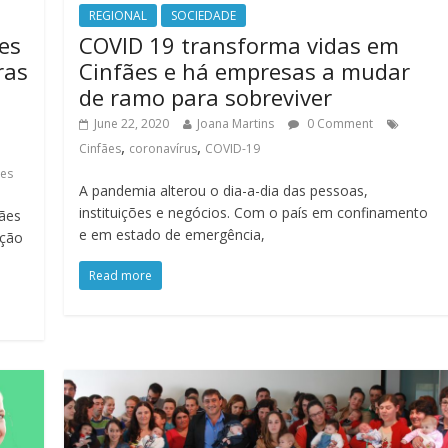
REGIONAL
SOCIEDADE
es
COVID 19 transforma vidas em
ras
Cinfães e há empresas a mudar
de ramo para sobreviver
June 22, 2020
Joana Martins
0 Comment
,
,
Cinfães
coronavírus
COVID-19
ães
A pandemia alterou o dia-a-dia das pessoas,
instituições e negócios. Com o país em confinamento
ães
e em estado de emergência,
ição
Read more