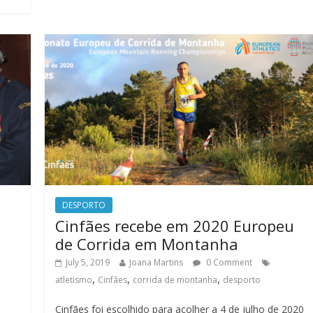
DESPORTO
Cinfães recebe em 2020 Europeu
de Corrida em Montanha
July 5, 2019
Joana Martins
0 Comment
,
,
,
atletismo
Cinfães
corrida de montanha
desporto
Cinfães foi escolhido para acolher a 4 de julho de 2020