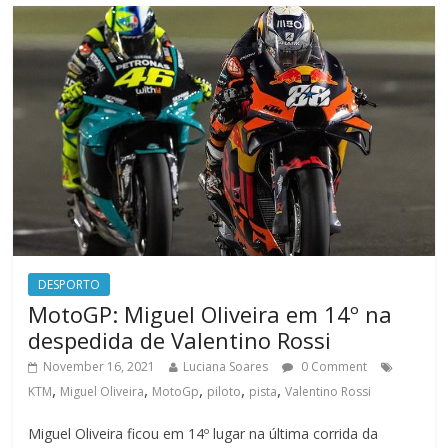
DESPORTO
MotoGP: Miguel Oliveira em 14º na
despedida de Valentino Rossi
November 16, 2021
Luciana Soares
0 Comment
,
,
,
,
,
KTM
Miguel Oliveira
MotoGp
piloto
pista
Valentino Rossi
Miguel Oliveira ficou em 14º lugar na última corrida da