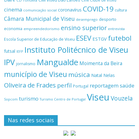
CIM Viseu Dão Lafões
Cine Clube de Viseu
CD Tondela
COVID-19
cinema
coronavírus
cultura
comunicação social
Câmara Municipal de Viseu
desporto
desemprego
ensino superior
economia
empreendedorismo
entrevista
ESEV
futebol
ESTGV
Escola Superior de Educação de Viseu
Instituto Politécnico de Viseu
futsal
IEFP
Mangualde
IPV
Moimenta da Beira
jornalismo
município de Viseu
música
Natal
Nelas
Oliveira de Frades
perfil
reportagem
saúde
Portugal
Viseu
Vouzela
turismo
Turismo Centro de Portugal
Sopcom
Nas redes sociais