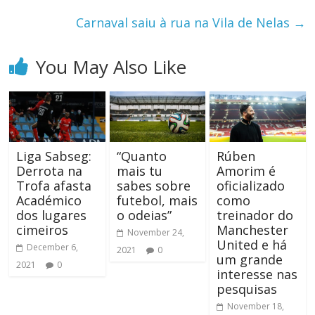
Carnaval saiu à rua na Vila de Nelas
→
You May Also Like
Liga Sabseg:
“Quanto
Rúben
Derrota na
mais tu
Amorim é
Trofa afasta
sabes sobre
oficializado
Académico
futebol, mais
como
dos lugares
o odeias”
treinador do
cimeiros
Manchester
November 24,
United e há
December 6,
2021
0
um grande
2021
0
interesse nas
pesquisas
November 18,