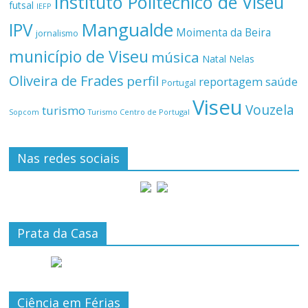
Instituto Politécnico de Viseu
futsal
IEFP
Mangualde
IPV
Moimenta da Beira
jornalismo
município de Viseu
música
Natal
Nelas
Oliveira de Frades
perfil
reportagem
saúde
Portugal
Viseu
Vouzela
turismo
Turismo Centro de Portugal
Sopcom
Nas redes sociais
Prata da Casa
Ciência em Férias