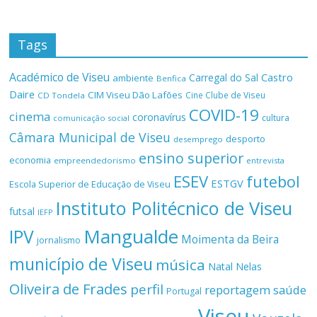
Tags
Académico de Viseu
Castro
Carregal do Sal
ambiente
Benfica
Daire
CIM Viseu Dão Lafões
Cine Clube de Viseu
CD Tondela
COVID-19
cinema
coronavírus
cultura
comunicação social
Câmara Municipal de Viseu
desporto
desemprego
ensino superior
economia
empreendedorismo
entrevista
ESEV
futebol
ESTGV
Escola Superior de Educação de Viseu
Instituto Politécnico de Viseu
futsal
IEFP
Mangualde
IPV
Moimenta da Beira
jornalismo
município de Viseu
música
Natal
Nelas
Oliveira de Frades
perfil
reportagem
saúde
Portugal
Viseu