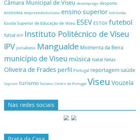
Câmara Municipal de Viseu
desporto
desemprego
ensino superior
economia
empreendedorismo
entrevista
ESEV
futebol
ESTGV
Escola Superior de Educação de Viseu
Instituto Politécnico de Viseu
futsal
IEFP
Mangualde
IPV
Moimenta da Beira
jornalismo
município de Viseu
música
Natal
Nelas
Oliveira de Frades
perfil
reportagem
saúde
Portugal
Viseu
Vouzela
turismo
Turismo Centro de Portugal
Sopcom
Nas redes sociais
Prata da Casa